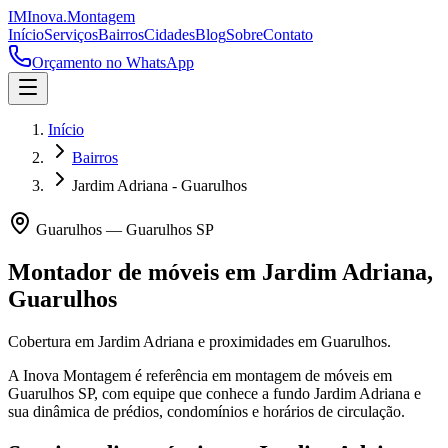
IM
Inova
.
Montagem
Início
Serviços
Bairros
Cidades
Blog
Sobre
Contato
Orçamento no WhatsApp
Início
Bairros
Jardim Adriana - Guarulhos
Guarulhos
—
Guarulhos
SP
Montador de móveis em
Jardim Adriana
,
Guarulhos
Cobertura em Jardim Adriana e proximidades em Guarulhos.
A Inova Montagem é referência em montagem de móveis em
Guarulhos
SP
, com equipe que conhece a fundo
Jardim Adriana
e
sua dinâmica de prédios, condomínios e horários de circulação.