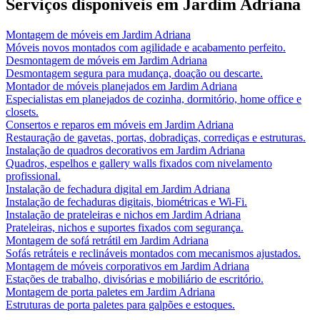
Serviços disponíveis em
Jardim Adriana
Montagem de móveis
em
Jardim Adriana
Móveis novos montados com agilidade e acabamento perfeito.
Desmontagem de móveis
em
Jardim Adriana
Desmontagem segura para mudança, doação ou descarte.
Montador de móveis planejados
em
Jardim Adriana
Especialistas em planejados de cozinha, dormitório, home office e
closets.
Consertos e reparos em móveis
em
Jardim Adriana
Restauração de gavetas, portas, dobradiças, corrediças e estruturas.
Instalação de quadros decorativos
em
Jardim Adriana
Quadros, espelhos e gallery walls fixados com nivelamento
profissional.
Instalação de fechadura digital
em
Jardim Adriana
Instalação de fechaduras digitais, biométricas e Wi-Fi.
Instalação de prateleiras e nichos
em
Jardim Adriana
Prateleiras, nichos e suportes fixados com segurança.
Montagem de sofá retrátil
em
Jardim Adriana
Sofás retráteis e reclináveis montados com mecanismos ajustados.
Montagem de móveis corporativos
em
Jardim Adriana
Estações de trabalho, divisórias e mobiliário de escritório.
Montagem de porta paletes
em
Jardim Adriana
Estruturas de porta paletes para galpões e estoques.