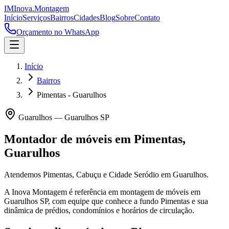
IM
Inova
.
Montagem
Início
Serviços
Bairros
Cidades
Blog
Sobre
Contato
Orçamento no WhatsApp
Início
Bairros
Pimentas - Guarulhos
Guarulhos
—
Guarulhos
SP
Montador de móveis em
Pimentas
,
Guarulhos
Atendemos Pimentas, Cabuçu e Cidade Seródio em Guarulhos.
A Inova Montagem é referência em montagem de móveis em
Guarulhos
SP
, com equipe que conhece a fundo
Pimentas
e sua
dinâmica de prédios, condomínios e horários de circulação.