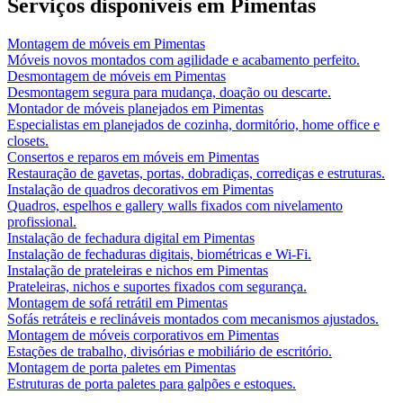
Serviços disponíveis em
Pimentas
Montagem de móveis
em
Pimentas
Móveis novos montados com agilidade e acabamento perfeito.
Desmontagem de móveis
em
Pimentas
Desmontagem segura para mudança, doação ou descarte.
Montador de móveis planejados
em
Pimentas
Especialistas em planejados de cozinha, dormitório, home office e
closets.
Consertos e reparos em móveis
em
Pimentas
Restauração de gavetas, portas, dobradiças, corrediças e estruturas.
Instalação de quadros decorativos
em
Pimentas
Quadros, espelhos e gallery walls fixados com nivelamento
profissional.
Instalação de fechadura digital
em
Pimentas
Instalação de fechaduras digitais, biométricas e Wi-Fi.
Instalação de prateleiras e nichos
em
Pimentas
Prateleiras, nichos e suportes fixados com segurança.
Montagem de sofá retrátil
em
Pimentas
Sofás retráteis e reclináveis montados com mecanismos ajustados.
Montagem de móveis corporativos
em
Pimentas
Estações de trabalho, divisórias e mobiliário de escritório.
Montagem de porta paletes
em
Pimentas
Estruturas de porta paletes para galpões e estoques.