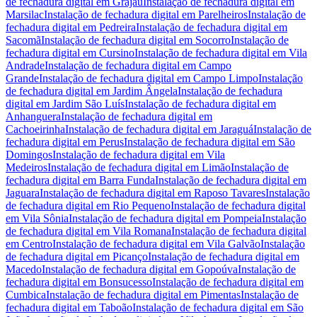
de fechadura digital
em
Grajaú
Instalação de fechadura digital
em
Marsilac
Instalação de fechadura digital
em
Parelheiros
Instalação de
fechadura digital
em
Pedreira
Instalação de fechadura digital
em
Sacomã
Instalação de fechadura digital
em
Socorro
Instalação de
fechadura digital
em
Cursino
Instalação de fechadura digital
em
Vila
Andrade
Instalação de fechadura digital
em
Campo
Grande
Instalação de fechadura digital
em
Campo Limpo
Instalação
de fechadura digital
em
Jardim Ângela
Instalação de fechadura
digital
em
Jardim São Luís
Instalação de fechadura digital
em
Anhanguera
Instalação de fechadura digital
em
Cachoeirinha
Instalação de fechadura digital
em
Jaraguá
Instalação de
fechadura digital
em
Perus
Instalação de fechadura digital
em
São
Domingos
Instalação de fechadura digital
em
Vila
Medeiros
Instalação de fechadura digital
em
Limão
Instalação de
fechadura digital
em
Barra Funda
Instalação de fechadura digital
em
Jaguara
Instalação de fechadura digital
em
Raposo Tavares
Instalação
de fechadura digital
em
Rio Pequeno
Instalação de fechadura digital
em
Vila Sônia
Instalação de fechadura digital
em
Pompeia
Instalação
de fechadura digital
em
Vila Romana
Instalação de fechadura digital
em
Centro
Instalação de fechadura digital
em
Vila Galvão
Instalação
de fechadura digital
em
Picanço
Instalação de fechadura digital
em
Macedo
Instalação de fechadura digital
em
Gopoúva
Instalação de
fechadura digital
em
Bonsucesso
Instalação de fechadura digital
em
Cumbica
Instalação de fechadura digital
em
Pimentas
Instalação de
fechadura digital
em
Taboão
Instalação de fechadura digital
em
São