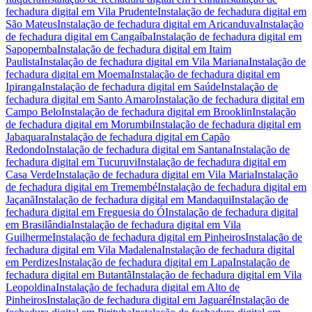
fechadura digital
em
Vila Prudente
Instalação de fechadura digital
em
São Mateus
Instalação de fechadura digital
em
Aricanduva
Instalação
de fechadura digital
em
Cangaíba
Instalação de fechadura digital
em
Sapopemba
Instalação de fechadura digital
em
Itaim
Paulista
Instalação de fechadura digital
em
Vila Mariana
Instalação de
fechadura digital
em
Moema
Instalação de fechadura digital
em
Ipiranga
Instalação de fechadura digital
em
Saúde
Instalação de
fechadura digital
em
Santo Amaro
Instalação de fechadura digital
em
Campo Belo
Instalação de fechadura digital
em
Brooklin
Instalação
de fechadura digital
em
Morumbi
Instalação de fechadura digital
em
Jabaquara
Instalação de fechadura digital
em
Capão
Redondo
Instalação de fechadura digital
em
Santana
Instalação de
fechadura digital
em
Tucuruvi
Instalação de fechadura digital
em
Casa Verde
Instalação de fechadura digital
em
Vila Maria
Instalação
de fechadura digital
em
Tremembé
Instalação de fechadura digital
em
Jaçanã
Instalação de fechadura digital
em
Mandaqui
Instalação de
fechadura digital
em
Freguesia do Ó
Instalação de fechadura digital
em
Brasilândia
Instalação de fechadura digital
em
Vila
Guilherme
Instalação de fechadura digital
em
Pinheiros
Instalação de
fechadura digital
em
Vila Madalena
Instalação de fechadura digital
em
Perdizes
Instalação de fechadura digital
em
Lapa
Instalação de
fechadura digital
em
Butantã
Instalação de fechadura digital
em
Vila
Leopoldina
Instalação de fechadura digital
em
Alto de
Pinheiros
Instalação de fechadura digital
em
Jaguaré
Instalação de