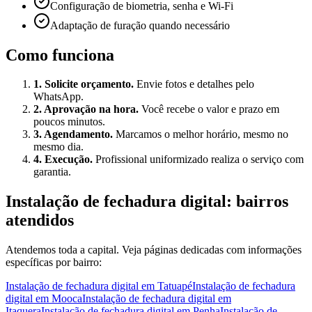
Configuração de biometria, senha e Wi-Fi
Adaptação de furação quando necessário
Como funciona
1. Solicite orçamento.
Envie fotos e detalhes pelo
WhatsApp.
2. Aprovação na hora.
Você recebe o valor e prazo em
poucos minutos.
3. Agendamento.
Marcamos o melhor horário, mesmo no
mesmo dia.
4. Execução.
Profissional uniformizado realiza o serviço com
garantia.
Instalação de fechadura digital
: bairros
atendidos
Atendemos toda a capital. Veja páginas dedicadas com informações
específicas por bairro:
Instalação de fechadura digital
em
Tatuapé
Instalação de fechadura
digital
em
Mooca
Instalação de fechadura digital
em
Itaquera
Instalação de fechadura digital
em
Penha
Instalação de