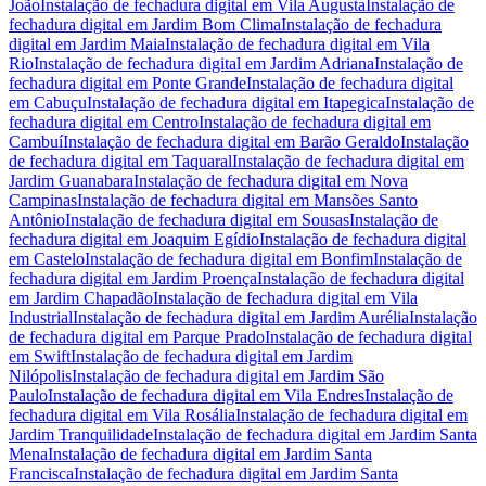
João
Instalação de fechadura digital
em
Vila Augusta
Instalação de
fechadura digital
em
Jardim Bom Clima
Instalação de fechadura
digital
em
Jardim Maia
Instalação de fechadura digital
em
Vila
Rio
Instalação de fechadura digital
em
Jardim Adriana
Instalação de
fechadura digital
em
Ponte Grande
Instalação de fechadura digital
em
Cabuçu
Instalação de fechadura digital
em
Itapegica
Instalação de
fechadura digital
em
Centro
Instalação de fechadura digital
em
Cambuí
Instalação de fechadura digital
em
Barão Geraldo
Instalação
de fechadura digital
em
Taquaral
Instalação de fechadura digital
em
Jardim Guanabara
Instalação de fechadura digital
em
Nova
Campinas
Instalação de fechadura digital
em
Mansões Santo
Antônio
Instalação de fechadura digital
em
Sousas
Instalação de
fechadura digital
em
Joaquim Egídio
Instalação de fechadura digital
em
Castelo
Instalação de fechadura digital
em
Bonfim
Instalação de
fechadura digital
em
Jardim Proença
Instalação de fechadura digital
em
Jardim Chapadão
Instalação de fechadura digital
em
Vila
Industrial
Instalação de fechadura digital
em
Jardim Aurélia
Instalação
de fechadura digital
em
Parque Prado
Instalação de fechadura digital
em
Swift
Instalação de fechadura digital
em
Jardim
Nilópolis
Instalação de fechadura digital
em
Jardim São
Paulo
Instalação de fechadura digital
em
Vila Endres
Instalação de
fechadura digital
em
Vila Rosália
Instalação de fechadura digital
em
Jardim Tranquilidade
Instalação de fechadura digital
em
Jardim Santa
Mena
Instalação de fechadura digital
em
Jardim Santa
Francisca
Instalação de fechadura digital
em
Jardim Santa