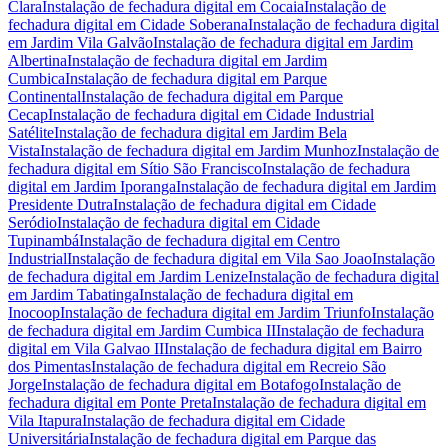
Clara
Instalação de fechadura digital
em
Cocaia
Instalação de
fechadura digital
em
Cidade Soberana
Instalação de fechadura digital
em
Jardim Vila Galvão
Instalação de fechadura digital
em
Jardim
Albertina
Instalação de fechadura digital
em
Jardim
Cumbica
Instalação de fechadura digital
em
Parque
Continental
Instalação de fechadura digital
em
Parque
Cecap
Instalação de fechadura digital
em
Cidade Industrial
Satélite
Instalação de fechadura digital
em
Jardim Bela
Vista
Instalação de fechadura digital
em
Jardim Munhoz
Instalação de
fechadura digital
em
Sítio São Francisco
Instalação de fechadura
digital
em
Jardim Iporanga
Instalação de fechadura digital
em
Jardim
Presidente Dutra
Instalação de fechadura digital
em
Cidade
Seródio
Instalação de fechadura digital
em
Cidade
Tupinambá
Instalação de fechadura digital
em
Centro
Industrial
Instalação de fechadura digital
em
Vila Sao Joao
Instalação
de fechadura digital
em
Jardim Lenize
Instalação de fechadura digital
em
Jardim Tabatinga
Instalação de fechadura digital
em
Inocoop
Instalação de fechadura digital
em
Jardim Triunfo
Instalação
de fechadura digital
em
Jardim Cumbica II
Instalação de fechadura
digital
em
Vila Galvao II
Instalação de fechadura digital
em
Bairro
dos Pimentas
Instalação de fechadura digital
em
Recreio São
Jorge
Instalação de fechadura digital
em
Botafogo
Instalação de
fechadura digital
em
Ponte Preta
Instalação de fechadura digital
em
Vila Itapura
Instalação de fechadura digital
em
Cidade
Universitária
Instalação de fechadura digital
em
Parque das