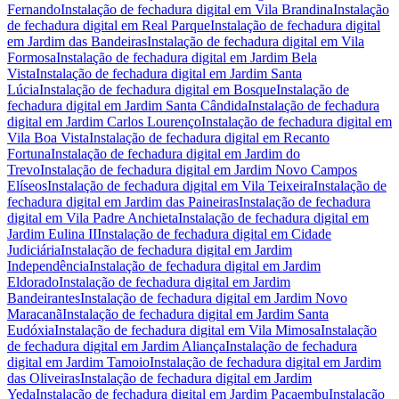
Fernando
Instalação de fechadura digital
em
Vila Brandina
Instalação
de fechadura digital
em
Real Parque
Instalação de fechadura digital
em
Jardim das Bandeiras
Instalação de fechadura digital
em
Vila
Formosa
Instalação de fechadura digital
em
Jardim Bela
Vista
Instalação de fechadura digital
em
Jardim Santa
Lúcia
Instalação de fechadura digital
em
Bosque
Instalação de
fechadura digital
em
Jardim Santa Cândida
Instalação de fechadura
digital
em
Jardim Carlos Lourenço
Instalação de fechadura digital
em
Vila Boa Vista
Instalação de fechadura digital
em
Recanto
Fortuna
Instalação de fechadura digital
em
Jardim do
Trevo
Instalação de fechadura digital
em
Jardim Novo Campos
Elíseos
Instalação de fechadura digital
em
Vila Teixeira
Instalação de
fechadura digital
em
Jardim das Paineiras
Instalação de fechadura
digital
em
Vila Padre Anchieta
Instalação de fechadura digital
em
Jardim Eulina II
Instalação de fechadura digital
em
Cidade
Judiciária
Instalação de fechadura digital
em
Jardim
Independência
Instalação de fechadura digital
em
Jardim
Eldorado
Instalação de fechadura digital
em
Jardim
Bandeirantes
Instalação de fechadura digital
em
Jardim Novo
Maracanã
Instalação de fechadura digital
em
Jardim Santa
Eudóxia
Instalação de fechadura digital
em
Vila Mimosa
Instalação
de fechadura digital
em
Jardim Aliança
Instalação de fechadura
digital
em
Jardim Tamoio
Instalação de fechadura digital
em
Jardim
das Oliveiras
Instalação de fechadura digital
em
Jardim
Yeda
Instalação de fechadura digital
em
Jardim Pacaembu
Instalação