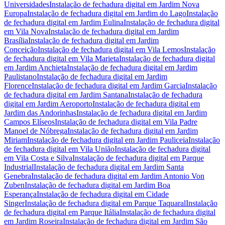
Universidades
Instalação de fechadura digital
em
Jardim Nova
Europa
Instalação de fechadura digital
em
Jardim do Lago
Instalação
de fechadura digital
em
Jardim Eulina
Instalação de fechadura digital
em
Vila Nova
Instalação de fechadura digital
em
Jardim
Brasília
Instalação de fechadura digital
em
Jardim
Conceição
Instalação de fechadura digital
em
Vila Lemos
Instalação
de fechadura digital
em
Vila Marieta
Instalação de fechadura digital
em
Jardim Anchieta
Instalação de fechadura digital
em
Jardim
Paulistano
Instalação de fechadura digital
em
Jardim
Florence
Instalação de fechadura digital
em
Jardim Garcia
Instalação
de fechadura digital
em
Jardim Santana
Instalação de fechadura
digital
em
Jardim Aeroporto
Instalação de fechadura digital
em
Jardim das Andorinhas
Instalação de fechadura digital
em
Jardim
Campos Elíseos
Instalação de fechadura digital
em
Vila Padre
Manoel de Nóbrega
Instalação de fechadura digital
em
Jardim
Miriam
Instalação de fechadura digital
em
Jardim Pauliceia
Instalação
de fechadura digital
em
Vila União
Instalação de fechadura digital
em
Vila Costa e Silva
Instalação de fechadura digital
em
Parque
Industrial
Instalação de fechadura digital
em
Jardim Santa
Genebra
Instalação de fechadura digital
em
Jardim Antonio Von
Zuben
Instalação de fechadura digital
em
Jardim Boa
Esperança
Instalação de fechadura digital
em
Cidade
Singer
Instalação de fechadura digital
em
Parque Taquaral
Instalação
de fechadura digital
em
Parque Itália
Instalação de fechadura digital
em
Jardim Roseira
Instalação de fechadura digital
em
Jardim São