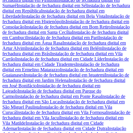
fechadura digital
em
Pirituba
Instalação de fechadura digital
em
Sumaré
Instalação de fechadura digital
em
Sé
Instalação de fechadura
digital
em
República
Instalação de fechadura digital
em
Liberdade
Instalação de fechadura digital
em
Bela Vista
Instalação de
fechadura digital
em
Higienópolis
Instalação de fechadura digital
em
Consolação
Instalação de fechadura digital
em
Bom Retiro
Instalação
de fechadura digital
em
Santa Cecília
Instalação de fechadura digital
em
Cambuci
Instalação de fechadura digital
em
Pari
Instalação de
fechadura digital
em
Água Rasa
Instalação de fechadura digital
em
Artur Alvim
Instalação de fechadura digital
em
Belém
Instalação de
fechadura digital
em
Brás
Instalação de fechadura digital
em
Vila
Carrão
Instalação de fechadura digital
em
Cidade Líder
Instalação de
fechadura digital
em
Cidade Tiradentes
Instalação de fechadura
digital
em
Ermelino Matarazzo
Instalação de fechadura digital
em
Guaianases
Instalação de fechadura digital
em
Iguatemi
Instalação de
fechadura digital
em
Jardim Helena
Instalação de fechadura digital
em
José Bonifácio
Instalação de fechadura digital
em
Lajeado
Instalação de fechadura digital
em
Parque do
Carmo
Instalação de fechadura digital
em
Ponte Rasa
Instalação de
fechadura digital
em
São Lucas
Instalação de fechadura digital
em
São Miguel Paulista
Instalação de fechadura digital
em
Vila
Curuçá
Instalação de fechadura digital
em
Vila Formosa
Instalação de
fechadura digital
em
Vila Jacuí
Instalação de fechadura digital
em
Vila Matilde
Instalação de fechadura digital
em
Cidade
Ademar
Instalação de fechadura digital
em
Cidade Dutra
Instalação