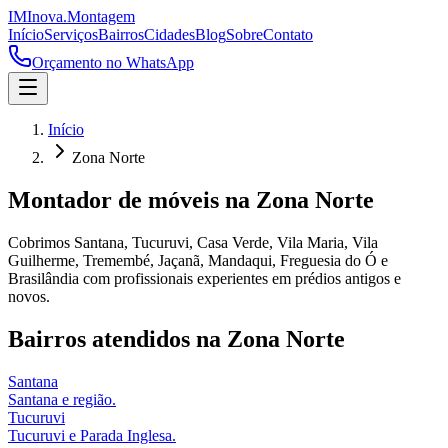
IM
Inova
.
Montagem
Início
Serviços
Bairros
Cidades
Blog
Sobre
Contato
Orçamento no WhatsApp
Início
Zona Norte
Montador de móveis
na
Zona Norte
Cobrimos Santana, Tucuruvi, Casa Verde, Vila Maria, Vila
Guilherme, Tremembé, Jaçanã, Mandaqui, Freguesia do Ó e
Brasilândia com profissionais experientes em prédios antigos e
novos.
Bairros atendidos
na
Zona Norte
Santana
Santana e região.
Tucuruvi
Tucuruvi e Parada Inglesa.