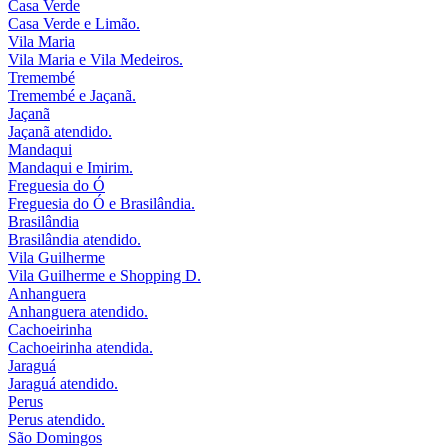
Casa Verde
Casa Verde e Limão.
Vila Maria
Vila Maria e Vila Medeiros.
Tremembé
Tremembé e Jaçanã.
Jaçanã
Jaçanã atendido.
Mandaqui
Mandaqui e Imirim.
Freguesia do Ó
Freguesia do Ó e Brasilândia.
Brasilândia
Brasilândia atendido.
Vila Guilherme
Vila Guilherme e Shopping D.
Anhanguera
Anhanguera atendido.
Cachoeirinha
Cachoeirinha atendida.
Jaraguá
Jaraguá atendido.
Perus
Perus atendido.
São Domingos