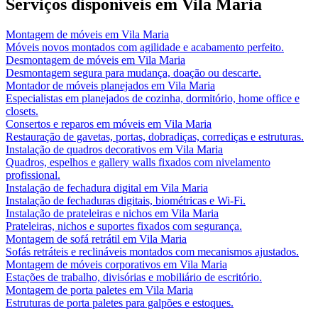
Serviços disponíveis em
Vila Maria
Montagem de móveis
em
Vila Maria
Móveis novos montados com agilidade e acabamento perfeito.
Desmontagem de móveis
em
Vila Maria
Desmontagem segura para mudança, doação ou descarte.
Montador de móveis planejados
em
Vila Maria
Especialistas em planejados de cozinha, dormitório, home office e
closets.
Consertos e reparos em móveis
em
Vila Maria
Restauração de gavetas, portas, dobradiças, corrediças e estruturas.
Instalação de quadros decorativos
em
Vila Maria
Quadros, espelhos e gallery walls fixados com nivelamento
profissional.
Instalação de fechadura digital
em
Vila Maria
Instalação de fechaduras digitais, biométricas e Wi-Fi.
Instalação de prateleiras e nichos
em
Vila Maria
Prateleiras, nichos e suportes fixados com segurança.
Montagem de sofá retrátil
em
Vila Maria
Sofás retráteis e reclináveis montados com mecanismos ajustados.
Montagem de móveis corporativos
em
Vila Maria
Estações de trabalho, divisórias e mobiliário de escritório.
Montagem de porta paletes
em
Vila Maria
Estruturas de porta paletes para galpões e estoques.