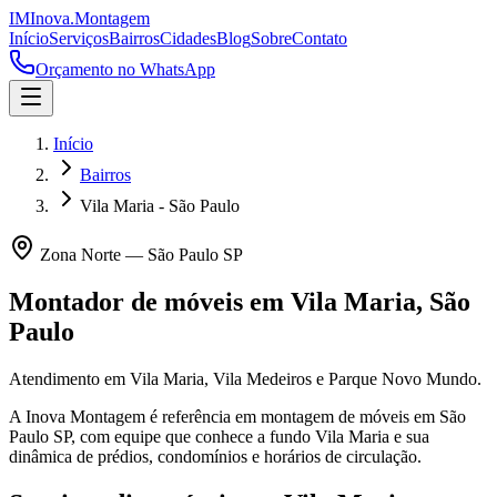
IM
Inova
.
Montagem
Início
Serviços
Bairros
Cidades
Blog
Sobre
Contato
Orçamento no WhatsApp
Início
Bairros
Vila Maria - São Paulo
Zona Norte
—
São Paulo
SP
Montador de móveis em
Vila Maria
,
São
Paulo
Atendimento em Vila Maria, Vila Medeiros e Parque Novo Mundo.
A Inova Montagem é referência em montagem de móveis em
São
Paulo
SP
, com equipe que conhece a fundo
Vila Maria
e sua
dinâmica de prédios, condomínios e horários de circulação.