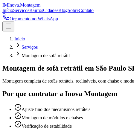
IM
Inova
.
Montagem
Início
Serviços
Bairros
Cidades
Blog
Sobre
Contato
Orçamento no WhatsApp
Início
Serviços
Montagem de sofá retrátil
Montagem de sofá retrátil
em São Paulo S
Montagem completa de sofás retráteis, reclináveis, com chaise e modu
Por que contratar a Inova Montagem
Ajuste fino dos mecanismos retráteis
Montagem de módulos e chaises
Verificação de estabilidade