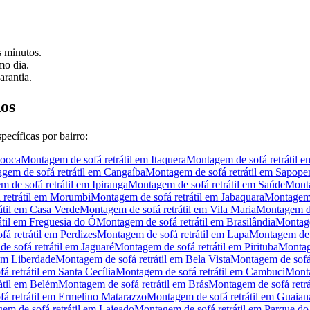
 minutos.
o dia.
arantia.
dos
ecíficas por bairro:
ooca
Montagem de sofá retrátil
em
Itaquera
Montagem de sofá retrátil
e
gem de sofá retrátil
em
Cangaíba
Montagem de sofá retrátil
em
Sapope
 de sofá retrátil
em
Ipiranga
Montagem de sofá retrátil
em
Saúde
Monta
etrátil
em
Morumbi
Montagem de sofá retrátil
em
Jabaquara
Montagem d
til
em
Casa Verde
Montagem de sofá retrátil
em
Vila Maria
Montagem de 
til
em
Freguesia do Ó
Montagem de sofá retrátil
em
Brasilândia
Montage
á retrátil
em
Perdizes
Montagem de sofá retrátil
em
Lapa
Montagem de s
 sofá retrátil
em
Jaguaré
Montagem de sofá retrátil
em
Pirituba
Montage
em
Liberdade
Montagem de sofá retrátil
em
Bela Vista
Montagem de sofá 
 retrátil
em
Santa Cecília
Montagem de sofá retrátil
em
Cambuci
Monta
til
em
Belém
Montagem de sofá retrátil
em
Brás
Montagem de sofá retrá
 retrátil
em
Ermelino Matarazzo
Montagem de sofá retrátil
em
Guaian
em de sofá retrátil
em
Lajeado
Montagem de sofá retrátil
em
Parque d