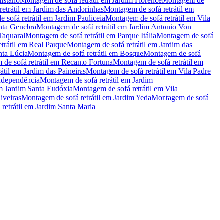
listano
Montagem de sofá retrátil
em
Jardim Florence
Montagem de
etrátil
em
Jardim das Andorinhas
Montagem de sofá retrátil
em
 sofá retrátil
em
Jardim Pauliceia
Montagem de sofá retrátil
em
Vila
nta Genebra
Montagem de sofá retrátil
em
Jardim Antonio Von
Taquaral
Montagem de sofá retrátil
em
Parque Itália
Montagem de sofá
rátil
em
Real Parque
Montagem de sofá retrátil
em
Jardim das
nta Lúcia
Montagem de sofá retrátil
em
Bosque
Montagem de sofá
de sofá retrátil
em
Recanto Fortuna
Montagem de sofá retrátil
em
átil
em
Jardim das Paineiras
Montagem de sofá retrátil
em
Vila Padre
ndependência
Montagem de sofá retrátil
em
Jardim
m
Jardim Santa Eudóxia
Montagem de sofá retrátil
em
Vila
iveiras
Montagem de sofá retrátil
em
Jardim Yeda
Montagem de sofá
etrátil
em
Jardim Santa Maria