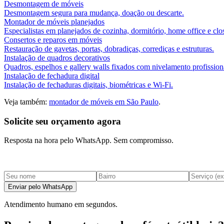
Desmontagem de móveis
Desmontagem segura para mudança, doação ou descarte.
Montador de móveis planejados
Especialistas em planejados de cozinha, dormitório, home office e clos
Consertos e reparos em móveis
Restauração de gavetas, portas, dobradiças, corrediças e estruturas.
Instalação de quadros decorativos
Quadros, espelhos e gallery walls fixados com nivelamento profission
Instalação de fechadura digital
Instalação de fechaduras digitais, biométricas e Wi-Fi.
Veja também:
montador de móveis em São Paulo
.
Solicite seu orçamento agora
Resposta na hora pelo WhatsApp. Sem compromisso.
Enviar pelo WhatsApp
Atendimento humano em segundos.