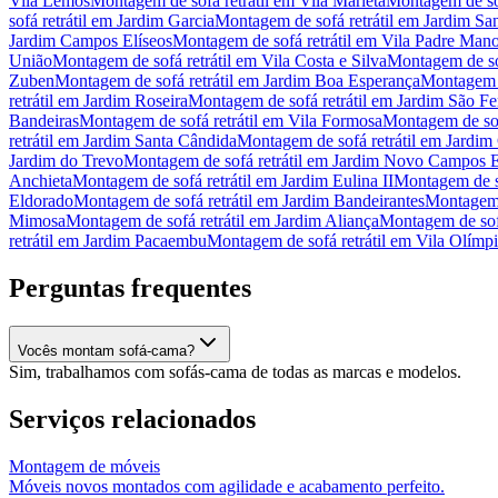
Vila Lemos
Montagem de sofá retrátil
em
Vila Marieta
Montagem de sof
sofá retrátil
em
Jardim Garcia
Montagem de sofá retrátil
em
Jardim Sa
Jardim Campos Elíseos
Montagem de sofá retrátil
em
Vila Padre Mano
União
Montagem de sofá retrátil
em
Vila Costa e Silva
Montagem de sof
Zuben
Montagem de sofá retrátil
em
Jardim Boa Esperança
Montagem d
retrátil
em
Jardim Roseira
Montagem de sofá retrátil
em
Jardim São F
Bandeiras
Montagem de sofá retrátil
em
Vila Formosa
Montagem de sofá
retrátil
em
Jardim Santa Cândida
Montagem de sofá retrátil
em
Jardim
Jardim do Trevo
Montagem de sofá retrátil
em
Jardim Novo Campos E
Anchieta
Montagem de sofá retrátil
em
Jardim Eulina II
Montagem de so
Eldorado
Montagem de sofá retrátil
em
Jardim Bandeirantes
Montagem d
Mimosa
Montagem de sofá retrátil
em
Jardim Aliança
Montagem de sofá
retrátil
em
Jardim Pacaembu
Montagem de sofá retrátil
em
Vila Olímp
Perguntas frequentes
Vocês montam sofá-cama?
Sim, trabalhamos com sofás-cama de todas as marcas e modelos.
Serviços relacionados
Montagem de móveis
Móveis novos montados com agilidade e acabamento perfeito.