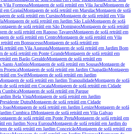
m
Vila Formosa
Montagem de sofá retrátil
em
Vila Jacuí
Montagem de
il
em
Grajaú
Montagem de sofá retrátil
em
Marsilac
Montagem de sofá
gem de sofá retrátil
em
Cursino
Montagem de sofá retrátil
em
Vila
la
Montagem de sofá retrátil
em
Jardim São Luís
Montagem de sofá
ntagem de sofá retrátil
em
São Domingos
Montagem de sofá retrátil
em de sofá retrátil
em
Raposo Tavares
Montagem de sofá retrátil
em
gem de sofá retrátil
em
Centro
Montagem de sofá retrátil
em
Vila
etrátil
em
Bonsucesso
Montagem de sofá retrátil
em
 retrátil
em
Vila Augusta
Montagem de sofá retrátil
em
Jardim Bom
de sofá retrátil
em
Ponte Grande
Montagem de sofá retrátil
em
trátil
em
Barão Geraldo
Montagem de sofá retrátil
em
 Santo Antônio
Montagem de sofá retrátil
em
Sousas
Montagem de
im Proença
Montagem de sofá retrátil
em
Jardim Chapadão
Montagem
rátil
em
Swift
Montagem de sofá retrátil
em
Jardim
Montagem de sofá retrátil
em
Jardim Tranquilidade
Montagem de sofá
de sofá retrátil
em
Cocaia
Montagem de sofá retrátil
em
Cidade
m Cumbica
Montagem de sofá retrátil
em
Parque
Jardim Bela Vista
Montagem de sofá retrátil
em
Jardim
Presidente Dutra
Montagem de sofá retrátil
em
Cidade
o Joao
Montagem de sofá retrátil
em
Jardim Lenize
Montagem de sofá
Jardim Cumbica II
Montagem de sofá retrátil
em
Vila Galvao
ntagem de sofá retrátil
em
Ponte Preta
Montagem de sofá retrátil
em
til
em
Jardim Nova Europa
Montagem de sofá retrátil
em
Jardim do
em de sofá retrátil
em
Jardim Conceição
Montagem de sofá retrátil
em