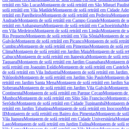
retrátil
em
São Lucas
Montagem de sofá retrátil
em
São Miguel Paulis
sofá retrátil
em
Vila Matilde
Montagem de sofá retrátil
em
Cidade Ade
retrátil
em
Parelheiros
Montagem de sofá retrátil
em
Pedreira
Montagem 
Andrade
Montagem de sofá retrátil
em
Campo Grande
Montagem de sof
retrátil
em
Anhanguera
Montagem de sofá retrátil
em
Cachoeirinha
Mon
em
Vila Medeiros
Montagem de sofá retrátil
em
Limão
Montagem de sof
Rio Pequeno
Montagem de sofá retrátil
em
Vila Sônia
Montagem de sofá
Galvão
Montagem de sofá retrátil
em
Picanço
Montagem de sofá retráti
Cumbica
Montagem de sofá retrátil
em
Pimentas
Montagem de sofá retr
Clima
Montagem de sofá retrátil
em
Jardim Maia
Montagem de sofá retr
Cabuçu
Montagem de sofá retrátil
em
Itapegica
Montagem de sofá retrá
Taquaral
Montagem de sofá retrátil
em
Jardim Guanabara
Montagem de 
sofá retrátil
em
Joaquim Egídio
Montagem de sofá retrátil
em
Castelo
M
de sofá retrátil
em
Vila Industrial
Montagem de sofá retrátil
em
Jardim 
Nilópolis
Montagem de sofá retrátil
em
Jardim São Paulo
Montagem de s
retrátil
em
Jardim Santa Mena
Montagem de sofá retrátil
em
Jardim Sa
Soberana
Montagem de sofá retrátil
em
Jardim Vila Galvão
Montagem de
Continental
Montagem de sofá retrátil
em
Parque Cecap
Montagem de so
Munhoz
Montagem de sofá retrátil
em
Sítio São Francisco
Montagem de
Seródio
Montagem de sofá retrátil
em
Cidade Tupinambá
Montagem de 
retrátil
em
Jardim Tabatinga
Montagem de sofá retrátil
em
Inocoop
Mon
II
Montagem de sofá retrátil
em
Bairro dos Pimentas
Montagem de sofá 
Vila Itapura
Montagem de sofá retrátil
em
Cidade Universitária
Montage
Lago
Montagem de sofá retrátil
em
Jardim Eulina
Montagem de sofá ret