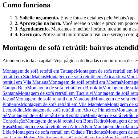
Como funciona
1. Solicite orçamento.
Envie fotos e detalhes pelo WhatsApp.
2. Aprovação na hora.
Você recebe o valor e prazo em poucos
3. Agendamento.
Marcamos o melhor horário, mesmo no mesm
4. Execução.
Profissional uniformizado realiza o serviço com g
Montagem de sofá retrátil
: bairros atendi
Atendemos toda a capital. Veja páginas dedicadas com informações esp
Montagem de sofá retrátil
em
Tatuapé
Montagem de sofá retrátil
em
M
retrátil
em
São Mateus
Montagem de sofá retrátil
em
Aricanduva
Monta
retrátil
em
Vila Mariana
Montagem de sofá retrátil
em
Moema
Montagem
Campo Belo
Montagem de sofá retrátil
em
Brooklin
Montagem de sofá r
Santana
Montagem de sofá retrátil
em
Tucuruvi
Montagem de sofá retrá
Jaçanã
Montagem de sofá retrátil
em
Mandaqui
Montagem de sofá retrá
Pinheiros
Montagem de sofá retrátil
em
Vila Madalena
Montagem de sof
Leopoldina
Montagem de sofá retrátil
em
Alto de Pinheiros
Montagem de
Sé
Montagem de sofá retrátil
em
República
Montagem de sofá retrátil
Consolação
Montagem de sofá retrátil
em
Bom Retiro
Montagem de sofá
Rasa
Montagem de sofá retrátil
em
Artur Alvim
Montagem de sofá retrá
Líder
Montagem de sofá retrátil
em
Cidade Tiradentes
Montagem de sofá
em
Jardim Helena
Montagem de sofá retrátil
em
José Bonifácio
Montag