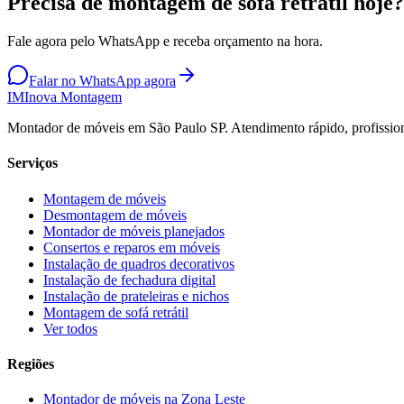
Precisa de montagem de sofá retrátil hoje?
Fale agora pelo WhatsApp e receba orçamento na hora.
Falar no WhatsApp agora
IM
Inova Montagem
Montador de móveis em São Paulo SP. Atendimento rápido, profission
Serviços
Montagem de móveis
Desmontagem de móveis
Montador de móveis planejados
Consertos e reparos em móveis
Instalação de quadros decorativos
Instalação de fechadura digital
Instalação de prateleiras e nichos
Montagem de sofá retrátil
Ver todos
Regiões
Montador de móveis na
Zona Leste