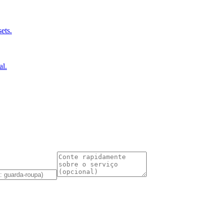
ets.
al.