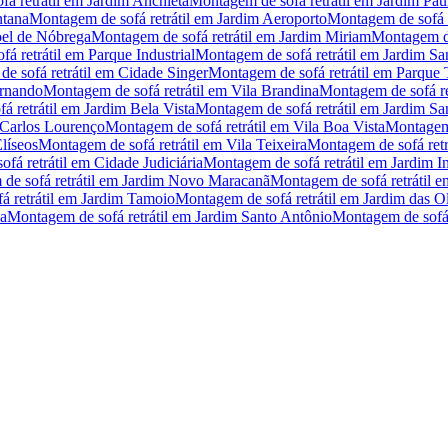
á retrátil
em
Jardim Anchieta
Montagem de sofá retrátil
em
Jardim Pau
ntana
Montagem de sofá retrátil
em
Jardim Aeroporto
Montagem de sofá r
el de Nóbrega
Montagem de sofá retrátil
em
Jardim Miriam
Montagem de
á retrátil
em
Parque Industrial
Montagem de sofá retrátil
em
Jardim Sa
e sofá retrátil
em
Cidade Singer
Montagem de sofá retrátil
em
Parque 
ernando
Montagem de sofá retrátil
em
Vila Brandina
Montagem de sofá ret
 retrátil
em
Jardim Bela Vista
Montagem de sofá retrátil
em
Jardim Sa
 Carlos Lourenço
Montagem de sofá retrátil
em
Vila Boa Vista
Montagem 
líseos
Montagem de sofá retrátil
em
Vila Teixeira
Montagem de sofá retr
fá retrátil
em
Cidade Judiciária
Montagem de sofá retrátil
em
Jardim I
e sofá retrátil
em
Jardim Novo Maracanã
Montagem de sofá retrátil
e
 retrátil
em
Jardim Tamoio
Montagem de sofá retrátil
em
Jardim das Ol
ia
Montagem de sofá retrátil
em
Jardim Santo Antônio
Montagem de sofá r