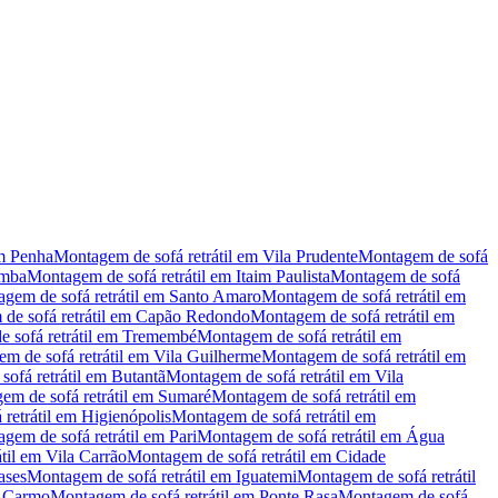
m
Penha
Montagem de sofá retrátil
em
Vila Prudente
Montagem de sofá
mba
Montagem de sofá retrátil
em
Itaim Paulista
Montagem de sofá
gem de sofá retrátil
em
Santo Amaro
Montagem de sofá retrátil
em
e sofá retrátil
em
Capão Redondo
Montagem de sofá retrátil
em
sofá retrátil
em
Tremembé
Montagem de sofá retrátil
em
m de sofá retrátil
em
Vila Guilherme
Montagem de sofá retrátil
em
ofá retrátil
em
Butantã
Montagem de sofá retrátil
em
Vila
m de sofá retrátil
em
Sumaré
Montagem de sofá retrátil
em
retrátil
em
Higienópolis
Montagem de sofá retrátil
em
gem de sofá retrátil
em
Pari
Montagem de sofá retrátil
em
Água
til
em
Vila Carrão
Montagem de sofá retrátil
em
Cidade
ases
Montagem de sofá retrátil
em
Iguatemi
Montagem de sofá retrátil
o Carmo
Montagem de sofá retrátil
em
Ponte Rasa
Montagem de sofá