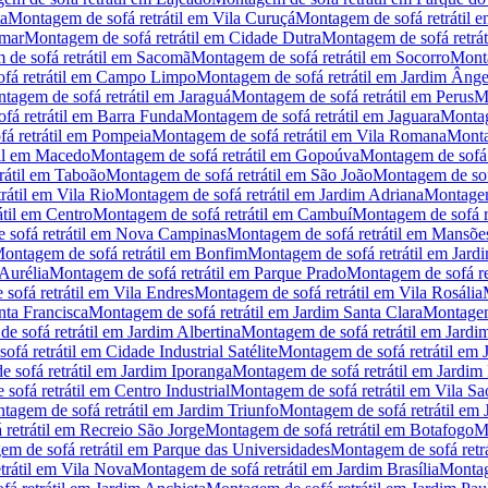
ta
Montagem de sofá retrátil
em
Vila Curuçá
Montagem de sofá retrátil
e
mar
Montagem de sofá retrátil
em
Cidade Dutra
Montagem de sofá retrát
de sofá retrátil
em
Sacomã
Montagem de sofá retrátil
em
Socorro
Monta
á retrátil
em
Campo Limpo
Montagem de sofá retrátil
em
Jardim Ânge
tagem de sofá retrátil
em
Jaraguá
Montagem de sofá retrátil
em
Perus
Mo
á retrátil
em
Barra Funda
Montagem de sofá retrátil
em
Jaguara
Montag
 retrátil
em
Pompeia
Montagem de sofá retrátil
em
Vila Romana
Monta
l
em
Macedo
Montagem de sofá retrátil
em
Gopoúva
Montagem de sofá r
átil
em
Taboão
Montagem de sofá retrátil
em
São João
Montagem de sofá
átil
em
Vila Rio
Montagem de sofá retrátil
em
Jardim Adriana
Montagem 
til
em
Centro
Montagem de sofá retrátil
em
Cambuí
Montagem de sofá re
sofá retrátil
em
Nova Campinas
Montagem de sofá retrátil
em
Mansões
ontagem de sofá retrátil
em
Bonfim
Montagem de sofá retrátil
em
Jard
Aurélia
Montagem de sofá retrátil
em
Parque Prado
Montagem de sofá ret
ofá retrátil
em
Vila Endres
Montagem de sofá retrátil
em
Vila Rosália
nta Francisca
Montagem de sofá retrátil
em
Jardim Santa Clara
Montagem 
 sofá retrátil
em
Jardim Albertina
Montagem de sofá retrátil
em
Jardi
fá retrátil
em
Cidade Industrial Satélite
Montagem de sofá retrátil
em
 sofá retrátil
em
Jardim Iporanga
Montagem de sofá retrátil
em
Jardim 
sofá retrátil
em
Centro Industrial
Montagem de sofá retrátil
em
Vila Sa
tagem de sofá retrátil
em
Jardim Triunfo
Montagem de sofá retrátil
em
retrátil
em
Recreio São Jorge
Montagem de sofá retrátil
em
Botafogo
Mo
m de sofá retrátil
em
Parque das Universidades
Montagem de sofá retrá
rátil
em
Vila Nova
Montagem de sofá retrátil
em
Jardim Brasília
Montag