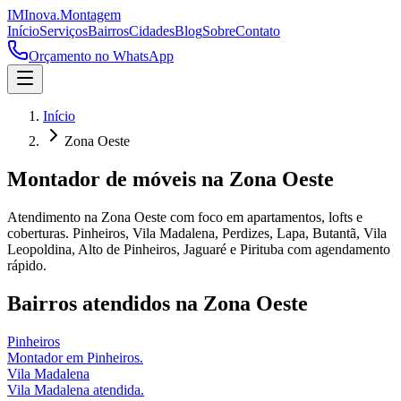
IM
Inova
.
Montagem
Início
Serviços
Bairros
Cidades
Blog
Sobre
Contato
Orçamento no WhatsApp
Início
Zona Oeste
Montador de móveis
na
Zona Oeste
Atendimento na Zona Oeste com foco em apartamentos, lofts e
coberturas. Pinheiros, Vila Madalena, Perdizes, Lapa, Butantã, Vila
Leopoldina, Alto de Pinheiros, Jaguaré e Pirituba com agendamento
rápido.
Bairros atendidos
na
Zona Oeste
Pinheiros
Montador em Pinheiros.
Vila Madalena
Vila Madalena atendida.