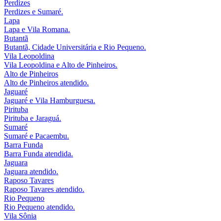
Perdizes
Perdizes e Sumaré.
Lapa
Lapa e Vila Romana.
Butantã
Butantã, Cidade Universitária e Rio Pequeno.
Vila Leopoldina
Vila Leopoldina e Alto de Pinheiros.
Alto de Pinheiros
Alto de Pinheiros atendido.
Jaguaré
Jaguaré e Vila Hamburguesa.
Pirituba
Pirituba e Jaraguá.
Sumaré
Sumaré e Pacaembu.
Barra Funda
Barra Funda atendida.
Jaguara
Jaguara atendido.
Raposo Tavares
Raposo Tavares atendido.
Rio Pequeno
Rio Pequeno atendido.
Vila Sônia