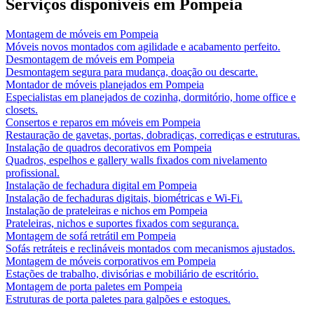
Serviços disponíveis em
Pompeia
Montagem de móveis
em
Pompeia
Móveis novos montados com agilidade e acabamento perfeito.
Desmontagem de móveis
em
Pompeia
Desmontagem segura para mudança, doação ou descarte.
Montador de móveis planejados
em
Pompeia
Especialistas em planejados de cozinha, dormitório, home office e
closets.
Consertos e reparos em móveis
em
Pompeia
Restauração de gavetas, portas, dobradiças, corrediças e estruturas.
Instalação de quadros decorativos
em
Pompeia
Quadros, espelhos e gallery walls fixados com nivelamento
profissional.
Instalação de fechadura digital
em
Pompeia
Instalação de fechaduras digitais, biométricas e Wi-Fi.
Instalação de prateleiras e nichos
em
Pompeia
Prateleiras, nichos e suportes fixados com segurança.
Montagem de sofá retrátil
em
Pompeia
Sofás retráteis e reclináveis montados com mecanismos ajustados.
Montagem de móveis corporativos
em
Pompeia
Estações de trabalho, divisórias e mobiliário de escritório.
Montagem de porta paletes
em
Pompeia
Estruturas de porta paletes para galpões e estoques.