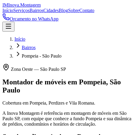
IM
Inova
.
Montagem
Início
Serviços
Bairros
Cidades
Blog
Sobre
Contato
Orçamento no WhatsApp
Início
Bairros
Pompeia - São Paulo
Zona Oeste
—
São Paulo
SP
Montador de móveis em
Pompeia
,
São
Paulo
Cobertura em Pompeia, Perdizes e Vila Romana.
A Inova Montagem é referência em montagem de móveis em
São
Paulo
SP
, com equipe que conhece a fundo
Pompeia
e sua dinâmica
de prédios, condomínios e horários de circulação.