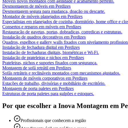
Móveis novos montados com agilidade e acabamento perfeito.
Desmontagem de móveis
em
Perdizes
Desmontagem segura para mudança, doação ou descarte.
Montador de móveis planejados
em
Perdizes
Especialistas em planejados de cozinha, dormitório, home office e clos
Consertos e reparos em móveis
em
Perdizes
Restauração de gavetas, portas, dobradiças, corrediças e estruturas.
Instalação de quadros decorativos
em
Perdizes
Quadros, espelhos e gallery walls fixados com nivelamento profission
Instalação de fechadura digital
em
Perdizes
Instalação de fechaduras digitais, biométricas e Wi-Fi.
Instalação de prateleiras e nichos
em
Perdizes
Prateleiras, nichos e suportes fixados com segurança.
Montagem de sofá retrátil
em
Perdizes
Sofás retráteis e reclináveis montados com mecanismos ajustados.
Montagem de móveis corporativos
em
Perdizes
Estações de trabalho, divisórias e mobiliário de escritório.
Montagem de porta paletes
em
Perdizes
Estruturas de porta paletes para galpões e estoques.
Por que escolher a Inova Montagem em
Pe
Profissionais que conhecem a região