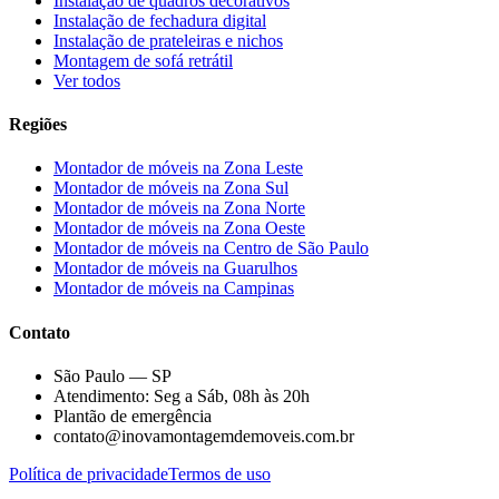
Instalação de quadros decorativos
Instalação de fechadura digital
Instalação de prateleiras e nichos
Montagem de sofá retrátil
Ver todos
Regiões
Montador de móveis na
Zona Leste
Montador de móveis na
Zona Sul
Montador de móveis na
Zona Norte
Montador de móveis na
Zona Oeste
Montador de móveis na
Centro de São Paulo
Montador de móveis na
Guarulhos
Montador de móveis na
Campinas
Contato
São Paulo — SP
Atendimento: Seg a Sáb, 08h às 20h
Plantão de emergência
contato@inovamontagemdemoveis.com.br
Política de privacidade
Termos de uso