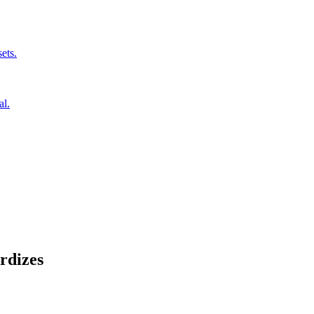
ets.
al.
rdizes