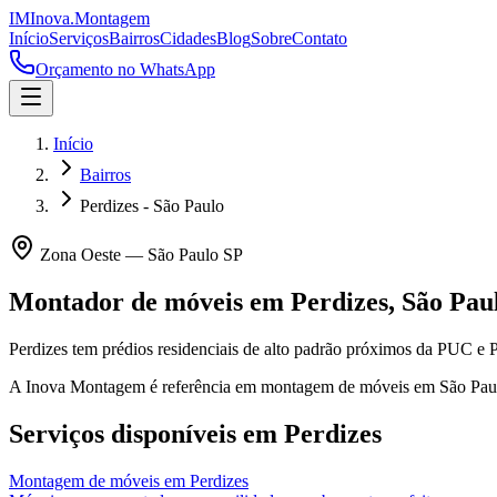
IM
Inova
.
Montagem
Início
Serviços
Bairros
Cidades
Blog
Sobre
Contato
Orçamento no WhatsApp
Início
Bairros
Perdizes - São Paulo
Zona Oeste
—
São Paulo
SP
Montador de móveis em
Perdizes
,
São Pau
Perdizes tem prédios residenciais de alto padrão próximos da PUC e 
A Inova Montagem é referência em montagem de móveis em
São Pau
Serviços disponíveis em
Perdizes
Montagem de móveis
em
Perdizes