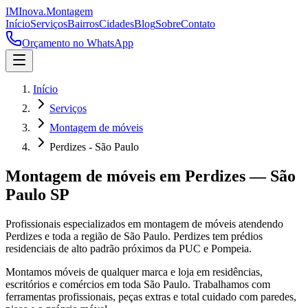
IM
Inova
.
Montagem
Início
Serviços
Bairros
Cidades
Blog
Sobre
Contato
Orçamento no WhatsApp
Início
Serviços
Montagem de móveis
Perdizes - São Paulo
Montagem de móveis
em
Perdizes
—
São
Paulo
SP
Profissionais especializados em
montagem de móveis
atendendo
Perdizes
e toda a região de
São Paulo
.
Perdizes tem prédios
residenciais de alto padrão próximos da PUC e Pompeia.
Montamos móveis de qualquer marca e loja em residências,
escritórios e comércios em toda São Paulo. Trabalhamos com
ferramentas profissionais, peças extras e total cuidado com paredes,