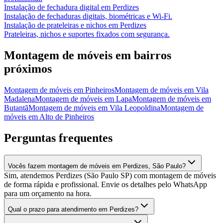
Instalação de fechadura digital
em
Perdizes
Instalação de fechaduras digitais, biométricas e Wi-Fi.
Instalação de prateleiras e nichos
em
Perdizes
Prateleiras, nichos e suportes fixados com segurança.
Montagem de móveis
em bairros
próximos
Montagem de móveis
em
Pinheiros
Montagem de móveis
em
Vila
Madalena
Montagem de móveis
em
Lapa
Montagem de móveis
em
Butantã
Montagem de móveis
em
Vila Leopoldina
Montagem de
móveis
em
Alto de Pinheiros
Perguntas frequentes
Vocês fazem montagem de móveis em Perdizes, São Paulo?
Sim, atendemos Perdizes (São Paulo SP) com montagem de móveis
de forma rápida e profissional. Envie os detalhes pelo WhatsApp
para um orçamento na hora.
Qual o prazo para atendimento em Perdizes?