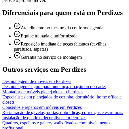
pisos e o próprio móvel.
Diferenciais para quem está em
Perdizes
Atendimento no mesmo dia conforme agenda
Equipe treinada e uniformizada
Reposição imediata de peças faltantes (cavilhas,
parafusos, sapatas)
Garantia no serviço de montagem
Outros serviços em
Perdizes
Desmontagem de móveis
em
Perdizes
Desmontagem segura para mudança, doação ou descarte.
Montador de móveis planejados
em
Perdizes
Especialistas em planejados de cozinha, dormitório, home office e
closets.
Consertos e reparos em móveis
em
Perdizes
Restauração de gavetas, portas, dobradiças, corrediças e estruturas.
Instalação de quadros decorativos
em
Perdizes
Quadros, espelhos e gallery walls fixados com nivelamento
profissional.