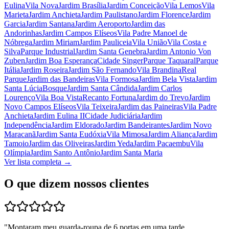
Eulina
Vila Nova
Jardim Brasília
Jardim Conceição
Vila Lemos
Vila
Marieta
Jardim Anchieta
Jardim Paulistano
Jardim Florence
Jardim
Garcia
Jardim Santana
Jardim Aeroporto
Jardim das
Andorinhas
Jardim Campos Elíseos
Vila Padre Manoel de
Nóbrega
Jardim Miriam
Jardim Pauliceia
Vila União
Vila Costa e
Silva
Parque Industrial
Jardim Santa Genebra
Jardim Antonio Von
Zuben
Jardim Boa Esperança
Cidade Singer
Parque Taquaral
Parque
Itália
Jardim Roseira
Jardim São Fernando
Vila Brandina
Real
Parque
Jardim das Bandeiras
Vila Formosa
Jardim Bela Vista
Jardim
Santa Lúcia
Bosque
Jardim Santa Cândida
Jardim Carlos
Lourenço
Vila Boa Vista
Recanto Fortuna
Jardim do Trevo
Jardim
Novo Campos Elíseos
Vila Teixeira
Jardim das Paineiras
Vila Padre
Anchieta
Jardim Eulina II
Cidade Judiciária
Jardim
Independência
Jardim Eldorado
Jardim Bandeirantes
Jardim Novo
Maracanã
Jardim Santa Eudóxia
Vila Mimosa
Jardim Aliança
Jardim
Tamoio
Jardim das Oliveiras
Jardim Yeda
Jardim Pacaembu
Vila
Olímpia
Jardim Santo Antônio
Jardim Santa Maria
Ver lista completa →
O que dizem nossos clientes
"
Montaram meu guarda-roupa de 6 portas em uma tarde.