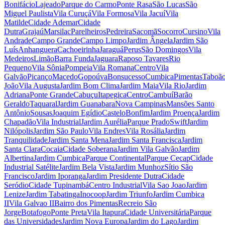
Bonifácio
Lajeado
Parque do Carmo
Ponte Rasa
São Lucas
São
Miguel Paulista
Vila Curuçá
Vila Formosa
Vila Jacuí
Vila
Matilde
Cidade Ademar
Cidade
Dutra
Grajaú
Marsilac
Parelheiros
Pedreira
Sacomã
Socorro
Cursino
Vila
Andrade
Campo Grande
Campo Limpo
Jardim Ângela
Jardim São
Luís
Anhanguera
Cachoeirinha
Jaraguá
Perus
São Domingos
Vila
Medeiros
Limão
Barra Funda
Jaguara
Raposo Tavares
Rio
Pequeno
Vila Sônia
Pompeia
Vila Romana
Centro
Vila
Galvão
Picanço
Macedo
Gopoúva
Bonsucesso
Cumbica
Pimentas
Taboã
João
Vila Augusta
Jardim Bom Clima
Jardim Maia
Vila Rio
Jardim
Adriana
Ponte Grande
Cabuçu
Itapegica
Centro
Cambuí
Barão
Geraldo
Taquaral
Jardim Guanabara
Nova Campinas
Mansões Santo
Antônio
Sousas
Joaquim Egídio
Castelo
Bonfim
Jardim Proença
Jardim
Chapadão
Vila Industrial
Jardim Aurélia
Parque Prado
Swift
Jardim
Nilópolis
Jardim São Paulo
Vila Endres
Vila Rosália
Jardim
Tranquilidade
Jardim Santa Mena
Jardim Santa Francisca
Jardim
Santa Clara
Cocaia
Cidade Soberana
Jardim Vila Galvão
Jardim
Albertina
Jardim Cumbica
Parque Continental
Parque Cecap
Cidade
Industrial Satélite
Jardim Bela Vista
Jardim Munhoz
Sítio São
Francisco
Jardim Iporanga
Jardim Presidente Dutra
Cidade
Seródio
Cidade Tupinambá
Centro Industrial
Vila Sao Joao
Jardim
Lenize
Jardim Tabatinga
Inocoop
Jardim Triunfo
Jardim Cumbica
II
Vila Galvao II
Bairro dos Pimentas
Recreio São
Jorge
Botafogo
Ponte Preta
Vila Itapura
Cidade Universitária
Parque
das Universidades
Jardim Nova Europa
Jardim do Lago
Jardim