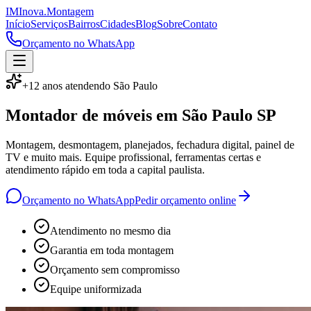
IM
Inova
.
Montagem
Início
Serviços
Bairros
Cidades
Blog
Sobre
Contato
Orçamento no WhatsApp
+12 anos atendendo São Paulo
Montador de móveis em
São Paulo SP
Montagem, desmontagem, planejados, fechadura digital, painel de
TV e muito mais. Equipe profissional, ferramentas certas e
atendimento rápido em toda a capital paulista.
Orçamento no WhatsApp
Pedir orçamento online
Atendimento no mesmo dia
Garantia em toda montagem
Orçamento sem compromisso
Equipe uniformizada