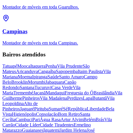
Montador de móveis em toda Guarulhos.
Campinas
Montador de móveis em toda Campinas.
Bairros atendidos
Tatuapé
Mooca
Itaquera
Penha
Vila Prudente
São
Mateus
Aricanduva
Cangaíba
Sapopemba
Itaim Paulista
Vila
Mariana
Moema
Ipiranga
Saúde
Santo Amaro
Campo
Belo
Brooklin
Morumbi
Jabaquara
Capão
Redondo
Santana
Tucuruvi
Casa Verde
Vila
Maria
Tremembé
Jaçanã
Mandaqui
Freguesia do Ó
Brasilândia
Vila
Guilherme
Pinheiros
Vila Madalena
Perdizes
Lapa
Butantã
Vila
Leopoldina
Alto de
Pinheiros
Jaguaré
Pirituba
Sumaré
Sé
República
Liberdade
Bela
Vista
Higienópolis
Consolação
Bom Retiro
Santa
Cecília
Cambuci
Pari
Água Rasa
Artur Alvim
Belém
Brás
Vila
Carrão
Cidade Líder
Cidade Tiradentes
Ermelino
Matarazzo
Guaianases
Iguatemi
Jardim Helena
José