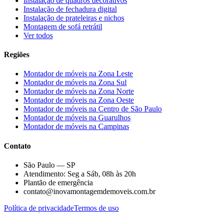
Instalação de quadros decorativos
Instalação de fechadura digital
Instalação de prateleiras e nichos
Montagem de sofá retrátil
Ver todos
Regiões
Montador de móveis na
Zona Leste
Montador de móveis na
Zona Sul
Montador de móveis na
Zona Norte
Montador de móveis na
Zona Oeste
Montador de móveis na
Centro de São Paulo
Montador de móveis na
Guarulhos
Montador de móveis na
Campinas
Contato
São Paulo — SP
Atendimento: Seg a Sáb, 08h às 20h
Plantão de emergência
contato@inovamontagemdemoveis.com.br
Política de privacidade
Termos de uso