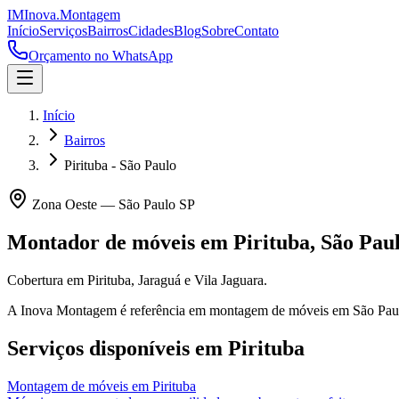
IM
Inova
.
Montagem
Início
Serviços
Bairros
Cidades
Blog
Sobre
Contato
Orçamento no WhatsApp
Início
Bairros
Pirituba - São Paulo
Zona Oeste
—
São Paulo
SP
Montador de móveis em
Pirituba
,
São Pau
Cobertura em Pirituba, Jaraguá e Vila Jaguara.
A Inova Montagem é referência em montagem de móveis em
São Pau
Serviços disponíveis em
Pirituba
Montagem de móveis
em
Pirituba