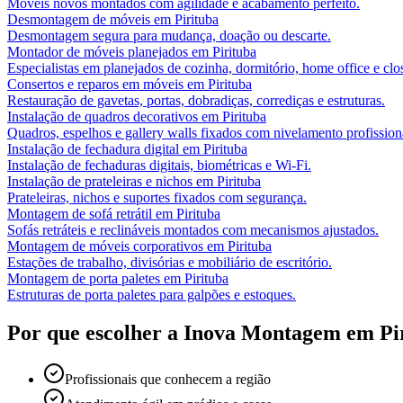
Móveis novos montados com agilidade e acabamento perfeito.
Desmontagem de móveis
em
Pirituba
Desmontagem segura para mudança, doação ou descarte.
Montador de móveis planejados
em
Pirituba
Especialistas em planejados de cozinha, dormitório, home office e clos
Consertos e reparos em móveis
em
Pirituba
Restauração de gavetas, portas, dobradiças, corrediças e estruturas.
Instalação de quadros decorativos
em
Pirituba
Quadros, espelhos e gallery walls fixados com nivelamento profission
Instalação de fechadura digital
em
Pirituba
Instalação de fechaduras digitais, biométricas e Wi-Fi.
Instalação de prateleiras e nichos
em
Pirituba
Prateleiras, nichos e suportes fixados com segurança.
Montagem de sofá retrátil
em
Pirituba
Sofás retráteis e reclináveis montados com mecanismos ajustados.
Montagem de móveis corporativos
em
Pirituba
Estações de trabalho, divisórias e mobiliário de escritório.
Montagem de porta paletes
em
Pirituba
Estruturas de porta paletes para galpões e estoques.
Por que escolher a Inova Montagem em
Pi
Profissionais que conhecem a região