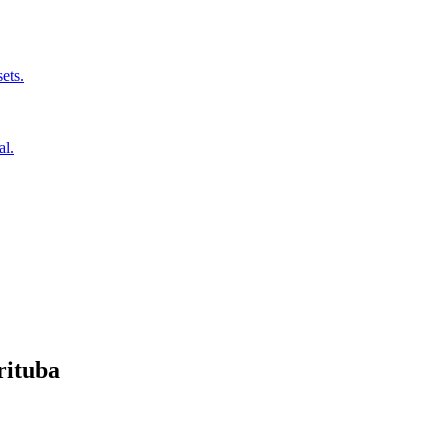
ets.
al.
rituba