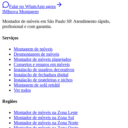
Falar no WhatsApp agora
IM
Inova Montagem
Montador de móveis em São Paulo SP. Atendimento rápido,
profissional e com garantia.
Serviços
Montagem de móveis
Desmontagem de móveis
Montador de móveis planejados
Consertos e reparos em móveis
Instalação de quadros decorativos
Instalação de fechadura digital
Instalação de prateleiras e nichos
Montagem de sofá retrátil
Ver todos
Regiões
Montador de móveis na
Zona Leste
Montador de móveis na
Zona Sul
Montador de móveis na
Zona Norte
Montador de móveis na
Zona Oeste