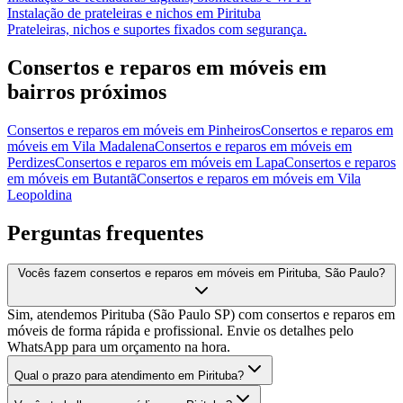
Instalação de prateleiras e nichos
em
Pirituba
Prateleiras, nichos e suportes fixados com segurança.
Consertos e reparos em móveis
em
bairros próximos
Consertos e reparos em móveis
em
Pinheiros
Consertos e reparos em
móveis
em
Vila Madalena
Consertos e reparos em móveis
em
Perdizes
Consertos e reparos em móveis
em
Lapa
Consertos e reparos
em móveis
em
Butantã
Consertos e reparos em móveis
em
Vila
Leopoldina
Perguntas frequentes
Vocês fazem consertos e reparos em móveis em Pirituba, São Paulo?
Sim, atendemos Pirituba (São Paulo SP) com consertos e reparos em
móveis de forma rápida e profissional. Envie os detalhes pelo
WhatsApp para um orçamento na hora.
Qual o prazo para atendimento em Pirituba?