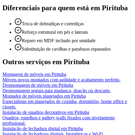
Diferenciais para quem está em
Pirituba
Troca de dobradiças e corrediças
Reforço estrutural em pés e laterais
Reparo em MDF inchado por umidade
Substituição de cavilhas e parafusos espanados
Outros serviços em
Pirituba
Montagem de móveis
em
Pirituba
Móveis novos montados com agilidade e acabamento perfeito.
Desmontagem de móveis
em
Pirituba
Desmontagem segura para mudança, doação ou descarte.
Montador de móveis planejados
em
Pirituba
Especialistas em planejados de cozinha, dormitório, home office e
closets.
Instalação de quadros decorativos
em
Pirituba
Quadros, espelhos e gallery walls fixados com nivelamento
profissional.
Instalação de fechadura digital
em
Pirituba
Instalação de fechaduras digitais, biométricas e Wi-Fi.