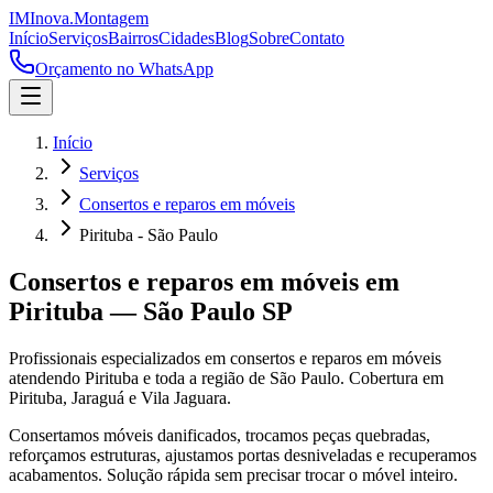
IM
Inova
.
Montagem
Início
Serviços
Bairros
Cidades
Blog
Sobre
Contato
Orçamento no WhatsApp
Início
Serviços
Consertos e reparos em móveis
Pirituba - São Paulo
Consertos e reparos em móveis
em
Pirituba
—
São Paulo
SP
Profissionais especializados em
consertos e reparos em móveis
atendendo
Pirituba
e toda a região de
São Paulo
.
Cobertura em
Pirituba, Jaraguá e Vila Jaguara.
Consertamos móveis danificados, trocamos peças quebradas,
reforçamos estruturas, ajustamos portas desniveladas e recuperamos
acabamentos. Solução rápida sem precisar trocar o móvel inteiro.