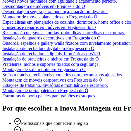
Móveis novos montados com agilidade e acabamento perfeito.
Desmontagem de móveis
em
Freguesia do Ó
Desmontagem segura para mudança, doação ou descarte.
Montador de móveis planejados
em
Freguesia do Ó
Especialistas em planejados de cozinha, dormitório, home office e clos
Consertos e reparos em móveis
em
Freguesia do Ó
Restauração de gavetas, portas, dobradiças, corrediças e estruturas.
Instalação de quadros decorativos
em
Freguesia do Ó
Quadros, espelhos e gallery walls fixados com nivelamento profission
Instalação de fechadura digital
em
Freguesia do Ó
Instalação de fechaduras digitais, biométricas e Wi-Fi.
Instalação de prateleiras e nichos
em
Freguesia do Ó
Prateleiras, nichos e suportes fixados com segurança.
Montagem de sofá retrátil
em
Freguesia do Ó
Sofás retráteis e reclináveis montados com mecanismos ajustados.
Montagem de móveis corporativos
em
Freguesia do Ó
Estações de trabalho, divisórias e mobiliário de escritório.
Montagem de porta paletes
em
Freguesia do Ó
Estruturas de porta paletes para galpões e estoques.
Por que escolher a Inova Montagem em
Fr
Profissionais que conhecem a região