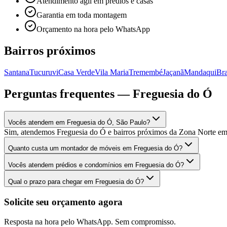
Atendimento ágil em prédios e casas
Garantia em toda montagem
Orçamento na hora pelo WhatsApp
Bairros próximos
Santana
Tucuruvi
Casa Verde
Vila Maria
Tremembé
Jaçanã
Mandaqui
Bra
Perguntas frequentes —
Freguesia do Ó
Vocês atendem em Freguesia do Ó, São Paulo?
Sim, atendemos Freguesia do Ó e bairros próximos da Zona Norte e
Quanto custa um montador de móveis em Freguesia do Ó?
Vocês atendem prédios e condomínios em Freguesia do Ó?
Qual o prazo para chegar em Freguesia do Ó?
Solicite seu orçamento agora
Resposta na hora pelo WhatsApp. Sem compromisso.