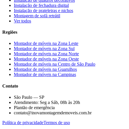
Instalação de quadros decorativos
Instalação de fechadura digital
Instalação de prateleiras e nichos
Montagem de sofá retrátil
Ver todos
Regiões
Montador de móveis na
Zona Leste
Montador de móveis na
Zona Sul
Montador de móveis na
Zona Norte
Montador de móveis na
Zona Oeste
Montador de móveis na
Centro de São Paulo
Montador de móveis na
Guarulhos
Montador de móveis na
Campinas
Contato
São Paulo — SP
Atendimento: Seg a Sáb, 08h às 20h
Plantão de emergência
contato@inovamontagemdemoveis.com.br
Política de privacidade
Termos de uso