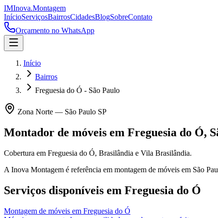
IM
Inova
.
Montagem
Início
Serviços
Bairros
Cidades
Blog
Sobre
Contato
Orçamento no WhatsApp
Início
Bairros
Freguesia do Ó - São Paulo
Zona Norte
—
São Paulo
SP
Montador de móveis em
Freguesia do Ó
,
S
Cobertura em Freguesia do Ó, Brasilândia e Vila Brasilândia.
A Inova Montagem é referência em montagem de móveis em
São Pau
Serviços disponíveis em
Freguesia do Ó
Montagem de móveis
em
Freguesia do Ó