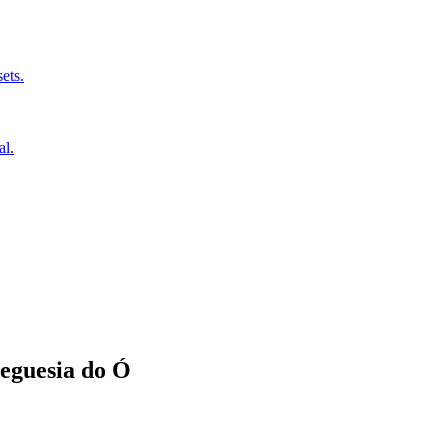
ets.
al.
eguesia do Ó