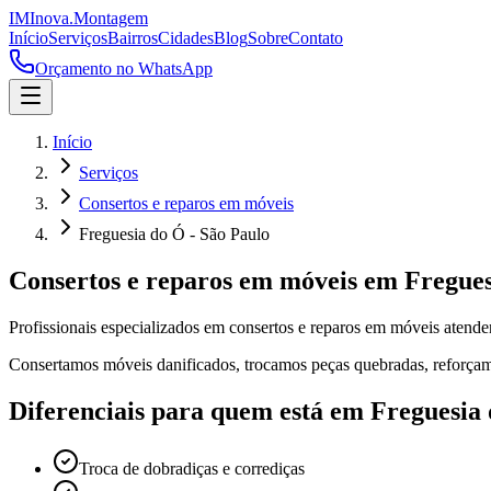
IM
Inova
.
Montagem
Início
Serviços
Bairros
Cidades
Blog
Sobre
Contato
Orçamento no WhatsApp
Início
Serviços
Consertos e reparos em móveis
Freguesia do Ó - São Paulo
Consertos e reparos em móveis
em
Fregues
Profissionais especializados em
consertos e reparos em móveis
atend
Consertamos móveis danificados, trocamos peças quebradas, reforçamo
Diferenciais para quem está em
Freguesia
Troca de dobradiças e corrediças