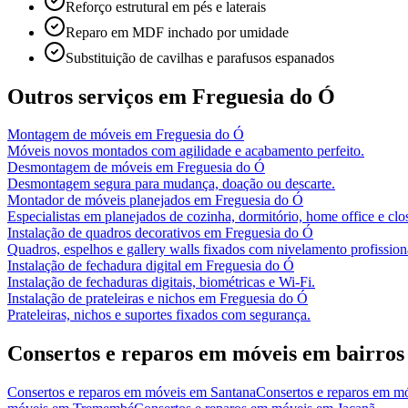
Reforço estrutural em pés e laterais
Reparo em MDF inchado por umidade
Substituição de cavilhas e parafusos espanados
Outros serviços em
Freguesia do Ó
Montagem de móveis
em
Freguesia do Ó
Móveis novos montados com agilidade e acabamento perfeito.
Desmontagem de móveis
em
Freguesia do Ó
Desmontagem segura para mudança, doação ou descarte.
Montador de móveis planejados
em
Freguesia do Ó
Especialistas em planejados de cozinha, dormitório, home office e clos
Instalação de quadros decorativos
em
Freguesia do Ó
Quadros, espelhos e gallery walls fixados com nivelamento profission
Instalação de fechadura digital
em
Freguesia do Ó
Instalação de fechaduras digitais, biométricas e Wi-Fi.
Instalação de prateleiras e nichos
em
Freguesia do Ó
Prateleiras, nichos e suportes fixados com segurança.
Consertos e reparos em móveis
em bairros
Consertos e reparos em móveis
em
Santana
Consertos e reparos em m