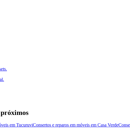
ets.
al.
 próximos
óveis
em
Tucuruvi
Consertos e reparos em móveis
em
Casa Verde
Conse