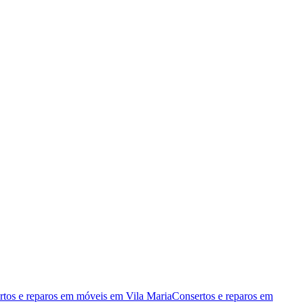
rtos e reparos em móveis
em
Vila Maria
Consertos e reparos em