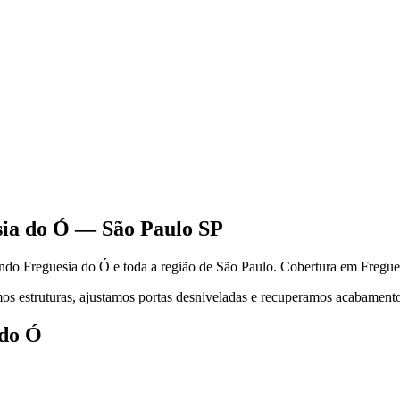
ia do Ó
—
São Paulo
SP
endo
Freguesia do Ó
e toda a região de
São Paulo
.
Cobertura em Freguesi
s estruturas, ajustamos portas desniveladas e recuperamos acabamentos.
 do Ó