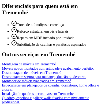
Diferenciais para quem está em
Tremembé
Troca de dobradiças e corrediças
Reforço estrutural em pés e laterais
Reparo em MDF inchado por umidade
Substituição de cavilhas e parafusos espanados
Outros serviços em
Tremembé
Montagem de móveis
em
Tremembé
Móveis novos montados com agilidade e acabamento perfeito.
Desmontagem de móveis
em
Tremembé
Desmontagem segura para mudança, doação ou descarte.
Montador de móveis planejados
em
Tremembé
Especialistas em planejados de cozinha, dormitório, home office e
closets.
Instalação de quadros decorativos
em
Tremembé
Quadros, espelhos e gallery walls fixados com nivelamento
profissional.