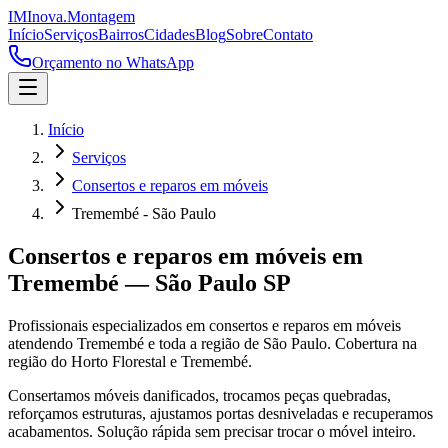
IM
Inova
.
Montagem
Início
Serviços
Bairros
Cidades
Blog
Sobre
Contato
Orçamento no WhatsApp
Início
Serviços
Consertos e reparos em móveis
Tremembé - São Paulo
Consertos e reparos em móveis
em
Tremembé
—
São Paulo
SP
Profissionais especializados em
consertos e reparos em móveis
atendendo
Tremembé
e toda a região de
São Paulo
.
Cobertura na
região do Horto Florestal e Tremembé.
Consertamos móveis danificados, trocamos peças quebradas,
reforçamos estruturas, ajustamos portas desniveladas e recuperamos
acabamentos. Solução rápida sem precisar trocar o móvel inteiro.