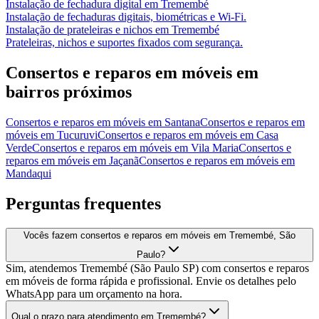
Instalação de fechadura digital
em
Tremembé
Instalação de fechaduras digitais, biométricas e Wi-Fi.
Instalação de prateleiras e nichos
em
Tremembé
Prateleiras, nichos e suportes fixados com segurança.
Consertos e reparos em móveis
em
bairros próximos
Consertos e reparos em móveis
em
Santana
Consertos e reparos em
móveis
em
Tucuruvi
Consertos e reparos em móveis
em
Casa
Verde
Consertos e reparos em móveis
em
Vila Maria
Consertos e
reparos em móveis
em
Jaçanã
Consertos e reparos em móveis
em
Mandaqui
Perguntas frequentes
Vocês fazem consertos e reparos em móveis em Tremembé, São
Paulo?
Sim, atendemos Tremembé (São Paulo SP) com consertos e reparos
em móveis de forma rápida e profissional. Envie os detalhes pelo
WhatsApp para um orçamento na hora.
Qual o prazo para atendimento em Tremembé?