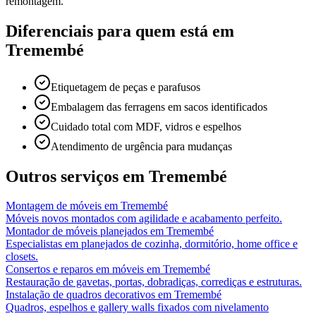
remontagem.
Diferenciais para quem está em
Tremembé
Etiquetagem de peças e parafusos
Embalagem das ferragens em sacos identificados
Cuidado total com MDF, vidros e espelhos
Atendimento de urgência para mudanças
Outros serviços em
Tremembé
Montagem de móveis
em
Tremembé
Móveis novos montados com agilidade e acabamento perfeito.
Montador de móveis planejados
em
Tremembé
Especialistas em planejados de cozinha, dormitório, home office e
closets.
Consertos e reparos em móveis
em
Tremembé
Restauração de gavetas, portas, dobradiças, corrediças e estruturas.
Instalação de quadros decorativos
em
Tremembé
Quadros, espelhos e gallery walls fixados com nivelamento