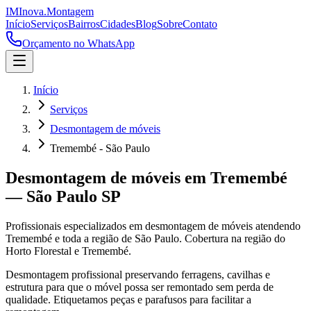
IM
Inova
.
Montagem
Início
Serviços
Bairros
Cidades
Blog
Sobre
Contato
Orçamento no WhatsApp
Início
Serviços
Desmontagem de móveis
Tremembé - São Paulo
Desmontagem de móveis
em
Tremembé
—
São Paulo
SP
Profissionais especializados em
desmontagem de móveis
atendendo
Tremembé
e toda a região de
São Paulo
.
Cobertura na região do
Horto Florestal e Tremembé.
Desmontagem profissional preservando ferragens, cavilhas e
estrutura para que o móvel possa ser remontado sem perda de
qualidade. Etiquetamos peças e parafusos para facilitar a