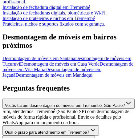
profissional.
Instalação de fechadura digital
em
Tremembé
Instalação de fechaduras digitais, biométricas e Wi-Fi.
Instalação de prateleiras e nichos
em
Tremembé
Prateleiras, nichos e suportes fixados com segurança.
Desmontagem de móveis
em bairros
próximos
Desmontagem de móveis
em
Santana
Desmontagem de móveis
em
Tucuruvi
Desmontagem de móveis
em
Casa Verde
Desmontagem de
móveis
em
Vila Maria
Desmontagem de móveis
em
Jaçanã
Desmontagem de móveis
em
Mandaqui
Perguntas frequentes
Vocês fazem desmontagem de móveis em Tremembé, São Paulo?
Sim, atendemos Tremembé (São Paulo SP) com desmontagem de
móveis de forma rápida e profissional. Envie os detalhes pelo
WhatsApp para um orçamento na hora.
Qual o prazo para atendimento em Tremembé?