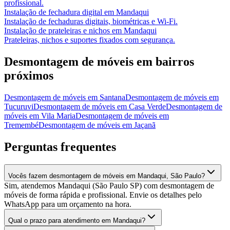
profissional.
Instalação de fechadura digital
em
Mandaqui
Instalação de fechaduras digitais, biométricas e Wi-Fi.
Instalação de prateleiras e nichos
em
Mandaqui
Prateleiras, nichos e suportes fixados com segurança.
Desmontagem de móveis
em bairros
próximos
Desmontagem de móveis
em
Santana
Desmontagem de móveis
em
Tucuruvi
Desmontagem de móveis
em
Casa Verde
Desmontagem de
móveis
em
Vila Maria
Desmontagem de móveis
em
Tremembé
Desmontagem de móveis
em
Jaçanã
Perguntas frequentes
Vocês fazem desmontagem de móveis em Mandaqui, São Paulo?
Sim, atendemos Mandaqui (São Paulo SP) com desmontagem de
móveis de forma rápida e profissional. Envie os detalhes pelo
WhatsApp para um orçamento na hora.
Qual o prazo para atendimento em Mandaqui?