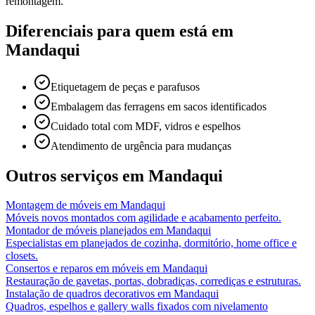
remontagem.
Diferenciais para quem está em
Mandaqui
Etiquetagem de peças e parafusos
Embalagem das ferragens em sacos identificados
Cuidado total com MDF, vidros e espelhos
Atendimento de urgência para mudanças
Outros serviços em
Mandaqui
Montagem de móveis
em
Mandaqui
Móveis novos montados com agilidade e acabamento perfeito.
Montador de móveis planejados
em
Mandaqui
Especialistas em planejados de cozinha, dormitório, home office e
closets.
Consertos e reparos em móveis
em
Mandaqui
Restauração de gavetas, portas, dobradiças, corrediças e estruturas.
Instalação de quadros decorativos
em
Mandaqui
Quadros, espelhos e gallery walls fixados com nivelamento