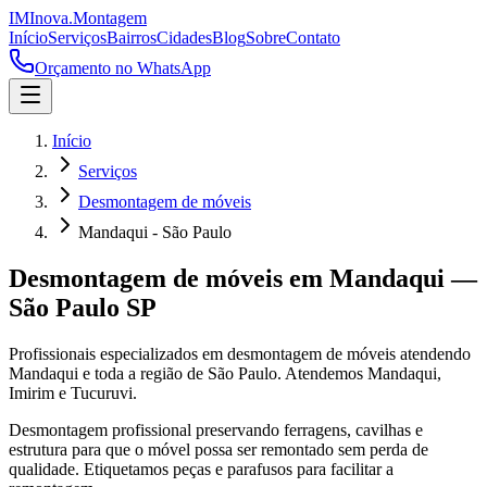
IM
Inova
.
Montagem
Início
Serviços
Bairros
Cidades
Blog
Sobre
Contato
Orçamento no WhatsApp
Início
Serviços
Desmontagem de móveis
Mandaqui - São Paulo
Desmontagem de móveis
em
Mandaqui
—
São Paulo
SP
Profissionais especializados em
desmontagem de móveis
atendendo
Mandaqui
e toda a região de
São Paulo
.
Atendemos Mandaqui,
Imirim e Tucuruvi.
Desmontagem profissional preservando ferragens, cavilhas e
estrutura para que o móvel possa ser remontado sem perda de
qualidade. Etiquetamos peças e parafusos para facilitar a