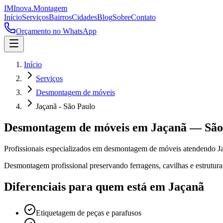
IM
Inova
.
Montagem
Início
Serviços
Bairros
Cidades
Blog
Sobre
Contato
Orçamento no WhatsApp
Início
Serviços
Desmontagem de móveis
Jaçanã - São Paulo
Desmontagem de móveis
em
Jaçanã
—
São
Profissionais especializados em
desmontagem de móveis
atendendo
J
Desmontagem profissional preservando ferragens, cavilhas e estrutura
Diferenciais para quem está em
Jaçanã
Etiquetagem de peças e parafusos