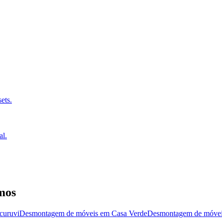
ets.
al.
mos
curuvi
Desmontagem de móveis
em
Casa Verde
Desmontagem de móve