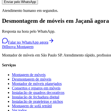
Enviar pelo WhatsApp
Atendimento humano em segundos.
Desmontagem de móveis em Jaçanã agora
Resposta na hora pelo WhatsApp.
Falar no WhatsApp agora
IM
Inova Montagem
Montador de móveis em São Paulo SP. Atendimento rápido, profission
Serviços
Montagem de móveis
Desmontagem de móveis
Montador de móveis planejados
Consertos e reparos em móveis
Instalação de quadros decorativos
Instalação de fechadura digital
Instalação de prateleiras e nichos
Montagem de sofá retrátil
Ver todos