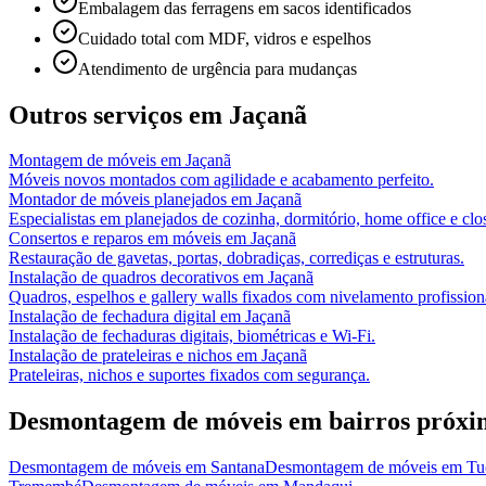
Embalagem das ferragens em sacos identificados
Cuidado total com MDF, vidros e espelhos
Atendimento de urgência para mudanças
Outros serviços em
Jaçanã
Montagem de móveis
em
Jaçanã
Móveis novos montados com agilidade e acabamento perfeito.
Montador de móveis planejados
em
Jaçanã
Especialistas em planejados de cozinha, dormitório, home office e clos
Consertos e reparos em móveis
em
Jaçanã
Restauração de gavetas, portas, dobradiças, corrediças e estruturas.
Instalação de quadros decorativos
em
Jaçanã
Quadros, espelhos e gallery walls fixados com nivelamento profission
Instalação de fechadura digital
em
Jaçanã
Instalação de fechaduras digitais, biométricas e Wi-Fi.
Instalação de prateleiras e nichos
em
Jaçanã
Prateleiras, nichos e suportes fixados com segurança.
Desmontagem de móveis
em bairros próxi
Desmontagem de móveis
em
Santana
Desmontagem de móveis
em
Tu