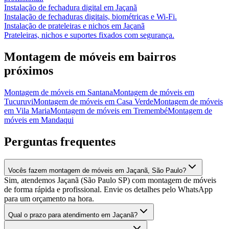
Instalação de fechadura digital
em
Jaçanã
Instalação de fechaduras digitais, biométricas e Wi-Fi.
Instalação de prateleiras e nichos
em
Jaçanã
Prateleiras, nichos e suportes fixados com segurança.
Montagem de móveis
em bairros
próximos
Montagem de móveis
em
Santana
Montagem de móveis
em
Tucuruvi
Montagem de móveis
em
Casa Verde
Montagem de móveis
em
Vila Maria
Montagem de móveis
em
Tremembé
Montagem de
móveis
em
Mandaqui
Perguntas frequentes
Vocês fazem montagem de móveis em Jaçanã, São Paulo?
Sim, atendemos Jaçanã (São Paulo SP) com montagem de móveis
de forma rápida e profissional. Envie os detalhes pelo WhatsApp
para um orçamento na hora.
Qual o prazo para atendimento em Jaçanã?