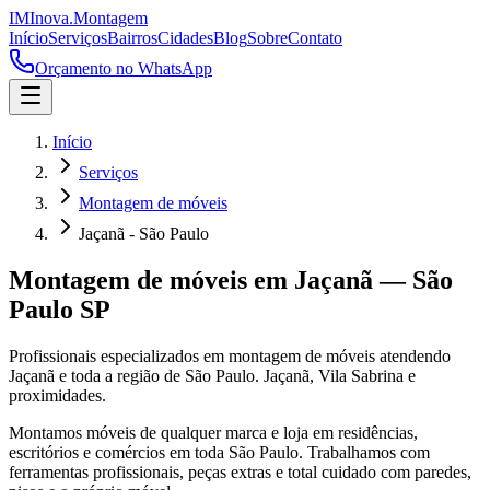
IM
Inova
.
Montagem
Início
Serviços
Bairros
Cidades
Blog
Sobre
Contato
Orçamento no WhatsApp
Início
Serviços
Montagem de móveis
Jaçanã - São Paulo
Montagem de móveis
em
Jaçanã
—
São
Paulo
SP
Profissionais especializados em
montagem de móveis
atendendo
Jaçanã
e toda a região de
São Paulo
.
Jaçanã, Vila Sabrina e
proximidades.
Montamos móveis de qualquer marca e loja em residências,
escritórios e comércios em toda São Paulo. Trabalhamos com
ferramentas profissionais, peças extras e total cuidado com paredes,