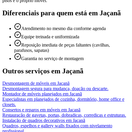
pisos e o próprio móvel.
Diferenciais para quem está em
Jaçanã
Atendimento no mesmo dia conforme agenda
Equipe treinada e uniformizada
Reposição imediata de peças faltantes (cavilhas,
parafusos, sapatas)
Garantia no serviço de montagem
Outros serviços em
Jaçanã
Desmontagem de móveis
em
Jaçanã
Desmontagem segura para mudança, doação ou descarte.
Montador de móveis planejados
em
Jaçanã
Especialistas em planejados de cozinha, dormitório, home office e
closets.
Consertos e reparos em móveis
em
Jaçanã
Restauração de gavetas, portas, dobradiças, corrediças e estruturas.
Instalação de quadros decorativos
em
Jaçanã
Quadros, espelhos e gallery walls fixados com nivelamento
profissional.