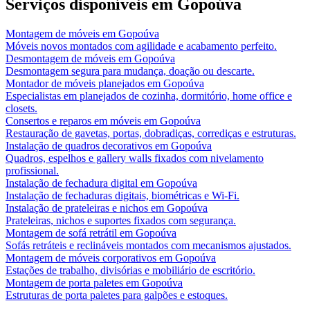
Serviços disponíveis em
Gopoúva
Montagem de móveis
em
Gopoúva
Móveis novos montados com agilidade e acabamento perfeito.
Desmontagem de móveis
em
Gopoúva
Desmontagem segura para mudança, doação ou descarte.
Montador de móveis planejados
em
Gopoúva
Especialistas em planejados de cozinha, dormitório, home office e
closets.
Consertos e reparos em móveis
em
Gopoúva
Restauração de gavetas, portas, dobradiças, corrediças e estruturas.
Instalação de quadros decorativos
em
Gopoúva
Quadros, espelhos e gallery walls fixados com nivelamento
profissional.
Instalação de fechadura digital
em
Gopoúva
Instalação de fechaduras digitais, biométricas e Wi-Fi.
Instalação de prateleiras e nichos
em
Gopoúva
Prateleiras, nichos e suportes fixados com segurança.
Montagem de sofá retrátil
em
Gopoúva
Sofás retráteis e reclináveis montados com mecanismos ajustados.
Montagem de móveis corporativos
em
Gopoúva
Estações de trabalho, divisórias e mobiliário de escritório.
Montagem de porta paletes
em
Gopoúva
Estruturas de porta paletes para galpões e estoques.