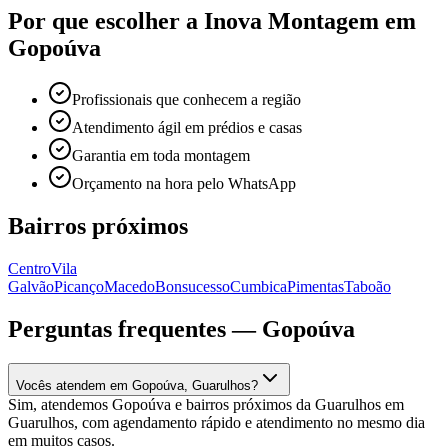
Por que escolher a Inova Montagem em
Gopoúva
Profissionais que conhecem a região
Atendimento ágil em prédios e casas
Garantia em toda montagem
Orçamento na hora pelo WhatsApp
Bairros próximos
Centro
Vila
Galvão
Picanço
Macedo
Bonsucesso
Cumbica
Pimentas
Taboão
Perguntas frequentes —
Gopoúva
Vocês atendem em Gopoúva, Guarulhos?
Sim, atendemos Gopoúva e bairros próximos da Guarulhos em
Guarulhos, com agendamento rápido e atendimento no mesmo dia
em muitos casos.