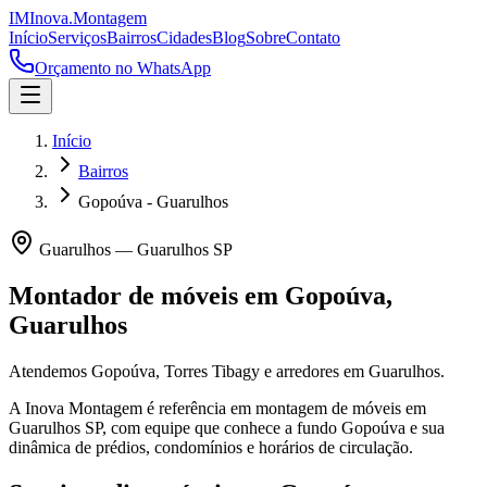
IM
Inova
.
Montagem
Início
Serviços
Bairros
Cidades
Blog
Sobre
Contato
Orçamento no WhatsApp
Início
Bairros
Gopoúva - Guarulhos
Guarulhos
—
Guarulhos
SP
Montador de móveis em
Gopoúva
,
Guarulhos
Atendemos Gopoúva, Torres Tibagy e arredores em Guarulhos.
A Inova Montagem é referência em montagem de móveis em
Guarulhos
SP
, com equipe que conhece a fundo
Gopoúva
e sua
dinâmica de prédios, condomínios e horários de circulação.