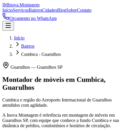
IM
Inova
.
Montagem
Início
Serviços
Bairros
Cidades
Blog
Sobre
Contato
Orçamento no WhatsApp
Início
Bairros
Cumbica - Guarulhos
Guarulhos
—
Guarulhos
SP
Montador de móveis em
Cumbica
,
Guarulhos
Cumbica e região do Aeroporto Internacional de Guarulhos
atendidos com agilidade.
A Inova Montagem é referência em montagem de móveis em
Guarulhos
SP
, com equipe que conhece a fundo
Cumbica
e sua
dinâmica de prédios, condomínios e horários de circulação.