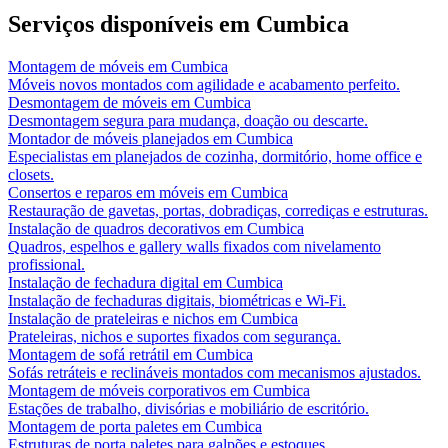
Serviços disponíveis em
Cumbica
Montagem de móveis
em
Cumbica
Móveis novos montados com agilidade e acabamento perfeito.
Desmontagem de móveis
em
Cumbica
Desmontagem segura para mudança, doação ou descarte.
Montador de móveis planejados
em
Cumbica
Especialistas em planejados de cozinha, dormitório, home office e
closets.
Consertos e reparos em móveis
em
Cumbica
Restauração de gavetas, portas, dobradiças, corrediças e estruturas.
Instalação de quadros decorativos
em
Cumbica
Quadros, espelhos e gallery walls fixados com nivelamento
profissional.
Instalação de fechadura digital
em
Cumbica
Instalação de fechaduras digitais, biométricas e Wi-Fi.
Instalação de prateleiras e nichos
em
Cumbica
Prateleiras, nichos e suportes fixados com segurança.
Montagem de sofá retrátil
em
Cumbica
Sofás retráteis e reclináveis montados com mecanismos ajustados.
Montagem de móveis corporativos
em
Cumbica
Estações de trabalho, divisórias e mobiliário de escritório.
Montagem de porta paletes
em
Cumbica
Estruturas de porta paletes para galpões e estoques.