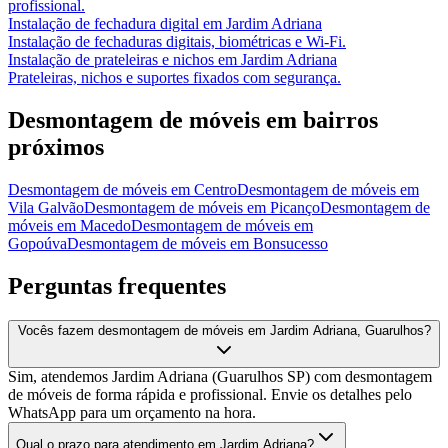
profissional.
Instalação de fechadura digital
em
Jardim Adriana
Instalação de fechaduras digitais, biométricas e Wi-Fi.
Instalação de prateleiras e nichos
em
Jardim Adriana
Prateleiras, nichos e suportes fixados com segurança.
Desmontagem de móveis
em bairros
próximos
Desmontagem de móveis
em
Centro
Desmontagem de móveis
em
Vila Galvão
Desmontagem de móveis
em
Picanço
Desmontagem de
móveis
em
Macedo
Desmontagem de móveis
em
Gopoúva
Desmontagem de móveis
em
Bonsucesso
Perguntas frequentes
Vocês fazem desmontagem de móveis em Jardim Adriana, Guarulhos?
Sim, atendemos Jardim Adriana (Guarulhos SP) com desmontagem
de móveis de forma rápida e profissional. Envie os detalhes pelo
WhatsApp para um orçamento na hora.
Qual o prazo para atendimento em Jardim Adriana?