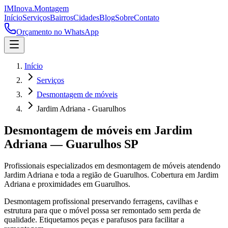
IM
Inova
.
Montagem
Início
Serviços
Bairros
Cidades
Blog
Sobre
Contato
Orçamento no WhatsApp
Início
Serviços
Desmontagem de móveis
Jardim Adriana - Guarulhos
Desmontagem de móveis
em
Jardim
Adriana
—
Guarulhos
SP
Profissionais especializados em
desmontagem de móveis
atendendo
Jardim Adriana
e toda a região de
Guarulhos
.
Cobertura em Jardim
Adriana e proximidades em Guarulhos.
Desmontagem profissional preservando ferragens, cavilhas e
estrutura para que o móvel possa ser remontado sem perda de
qualidade. Etiquetamos peças e parafusos para facilitar a