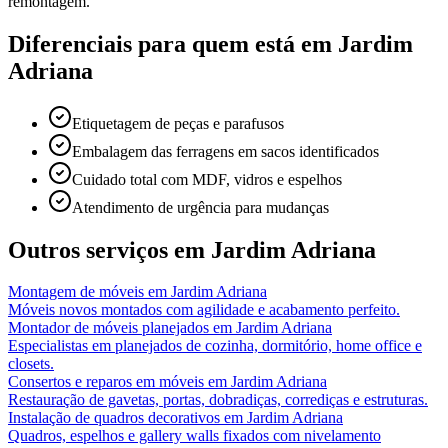
remontagem.
Diferenciais para quem está em
Jardim
Adriana
Etiquetagem de peças e parafusos
Embalagem das ferragens em sacos identificados
Cuidado total com MDF, vidros e espelhos
Atendimento de urgência para mudanças
Outros serviços em
Jardim Adriana
Montagem de móveis
em
Jardim Adriana
Móveis novos montados com agilidade e acabamento perfeito.
Montador de móveis planejados
em
Jardim Adriana
Especialistas em planejados de cozinha, dormitório, home office e
closets.
Consertos e reparos em móveis
em
Jardim Adriana
Restauração de gavetas, portas, dobradiças, corrediças e estruturas.
Instalação de quadros decorativos
em
Jardim Adriana
Quadros, espelhos e gallery walls fixados com nivelamento