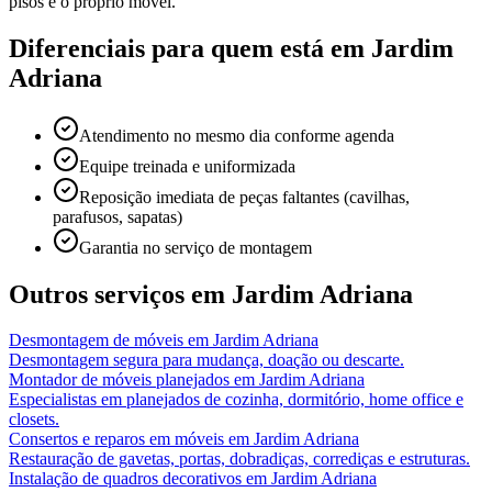
pisos e o próprio móvel.
Diferenciais para quem está em
Jardim
Adriana
Atendimento no mesmo dia conforme agenda
Equipe treinada e uniformizada
Reposição imediata de peças faltantes (cavilhas,
parafusos, sapatas)
Garantia no serviço de montagem
Outros serviços em
Jardim Adriana
Desmontagem de móveis
em
Jardim Adriana
Desmontagem segura para mudança, doação ou descarte.
Montador de móveis planejados
em
Jardim Adriana
Especialistas em planejados de cozinha, dormitório, home office e
closets.
Consertos e reparos em móveis
em
Jardim Adriana
Restauração de gavetas, portas, dobradiças, corrediças e estruturas.
Instalação de quadros decorativos
em
Jardim Adriana