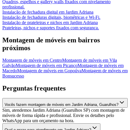
Quadros, espelhos e gallery walls fixados com nivelamento
profissional.
Instalação de fechadura digital
em
Jardim Adriana
Instalação de fechaduras digitais, biométricas e Wi-Fi.
Instalação de prateleiras e nichos
em
Jardim Adriana
Prateleiras, nichos e suportes fixados com segurança.
Montagem de móveis
em bairros
próximos
Montagem de móveis
em
Centro
Montagem de móveis
em
Vila
Galvão
Montagem de móveis
em
Picanço
Montagem de móveis
em
Macedo
Montagem de móveis
em
Gopoúva
Montagem de móveis
em
Bonsucesso
Perguntas frequentes
Vocês fazem montagem de móveis em Jardim Adriana, Guarulhos?
Sim, atendemos Jardim Adriana (Guarulhos SP) com montagem de
móveis de forma rápida e profissional. Envie os detalhes pelo
WhatsApp para um orçamento na hora.
Qual o prazo para atendimento em Jardim Adriana?