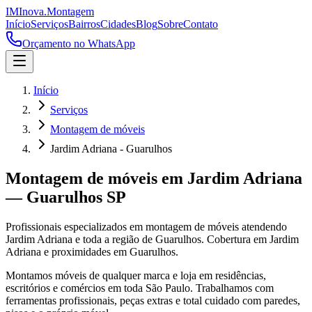
IM
Inova
.
Montagem
Início
Serviços
Bairros
Cidades
Blog
Sobre
Contato
Orçamento no WhatsApp
Início
Serviços
Montagem de móveis
Jardim Adriana - Guarulhos
Montagem de móveis
em
Jardim Adriana
—
Guarulhos
SP
Profissionais especializados em
montagem de móveis
atendendo
Jardim Adriana
e toda a região de
Guarulhos
.
Cobertura em Jardim
Adriana e proximidades em Guarulhos.
Montamos móveis de qualquer marca e loja em residências,
escritórios e comércios em toda São Paulo. Trabalhamos com
ferramentas profissionais, peças extras e total cuidado com paredes,