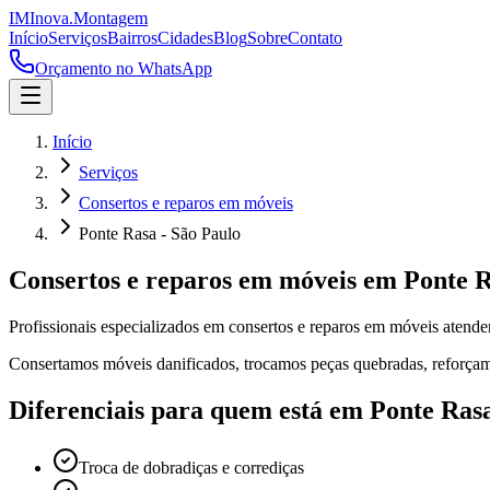
IM
Inova
.
Montagem
Início
Serviços
Bairros
Cidades
Blog
Sobre
Contato
Orçamento no WhatsApp
Início
Serviços
Consertos e reparos em móveis
Ponte Rasa - São Paulo
Consertos e reparos em móveis
em
Ponte 
Profissionais especializados em
consertos e reparos em móveis
atend
Consertamos móveis danificados, trocamos peças quebradas, reforçamo
Diferenciais para quem está em
Ponte Ras
Troca de dobradiças e corrediças