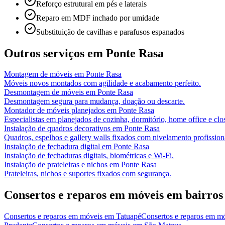
Reforço estrutural em pés e laterais
Reparo em MDF inchado por umidade
Substituição de cavilhas e parafusos espanados
Outros serviços em
Ponte Rasa
Montagem de móveis
em
Ponte Rasa
Móveis novos montados com agilidade e acabamento perfeito.
Desmontagem de móveis
em
Ponte Rasa
Desmontagem segura para mudança, doação ou descarte.
Montador de móveis planejados
em
Ponte Rasa
Especialistas em planejados de cozinha, dormitório, home office e clos
Instalação de quadros decorativos
em
Ponte Rasa
Quadros, espelhos e gallery walls fixados com nivelamento profission
Instalação de fechadura digital
em
Ponte Rasa
Instalação de fechaduras digitais, biométricas e Wi-Fi.
Instalação de prateleiras e nichos
em
Ponte Rasa
Prateleiras, nichos e suportes fixados com segurança.
Consertos e reparos em móveis
em bairros
Consertos e reparos em móveis
em
Tatuapé
Consertos e reparos em m