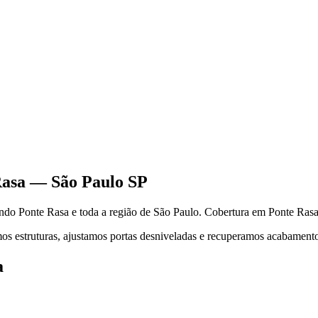
Rasa
—
São Paulo
SP
endo
Ponte Rasa
e toda a região de
São Paulo
.
Cobertura em Ponte Rasa
s estruturas, ajustamos portas desniveladas e recuperamos acabamentos.
a