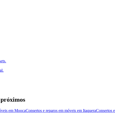
ets.
al.
 próximos
óveis
em
Mooca
Consertos e reparos em móveis
em
Itaquera
Consertos 