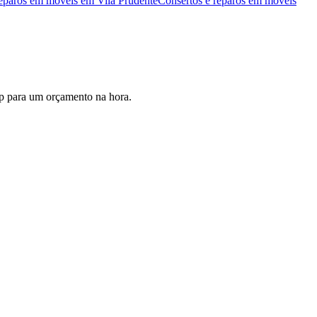
reparos em móveis
em
Vila Prudente
Consertos e reparos em móveis
pp para um orçamento na hora.