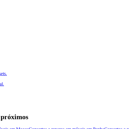
ets.
al.
 próximos