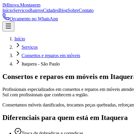
IM
Inova
.
Montagem
Início
Serviços
Bairros
Cidades
Blog
Sobre
Contato
Orçamento no WhatsApp
Início
Serviços
Consertos e reparos em móveis
Itaquera - São Paulo
Consertos e reparos em móveis
em
Itaquer
Profissionais especializados em
consertos e reparos em móveis
atend
Sul com profissionais que conhecem a região.
Consertamos móveis danificados, trocamos peças quebradas, reforçamo
Diferenciais para quem está em
Itaquera
Troca de dobradiças e corrediças