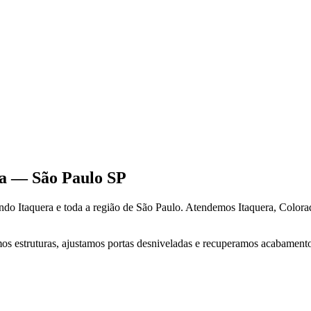
a
—
São Paulo
SP
endo
Itaquera
e toda a região de
São Paulo
.
Atendemos Itaquera, Colorad
s estruturas, ajustamos portas desniveladas e recuperamos acabamentos.