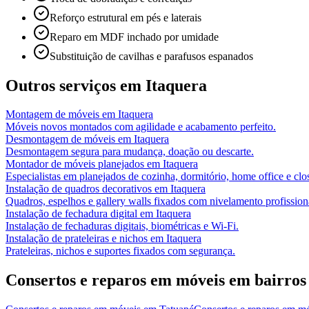
Reforço estrutural em pés e laterais
Reparo em MDF inchado por umidade
Substituição de cavilhas e parafusos espanados
Outros serviços em
Itaquera
Montagem de móveis
em
Itaquera
Móveis novos montados com agilidade e acabamento perfeito.
Desmontagem de móveis
em
Itaquera
Desmontagem segura para mudança, doação ou descarte.
Montador de móveis planejados
em
Itaquera
Especialistas em planejados de cozinha, dormitório, home office e clos
Instalação de quadros decorativos
em
Itaquera
Quadros, espelhos e gallery walls fixados com nivelamento profission
Instalação de fechadura digital
em
Itaquera
Instalação de fechaduras digitais, biométricas e Wi-Fi.
Instalação de prateleiras e nichos
em
Itaquera
Prateleiras, nichos e suportes fixados com segurança.
Consertos e reparos em móveis
em bairros