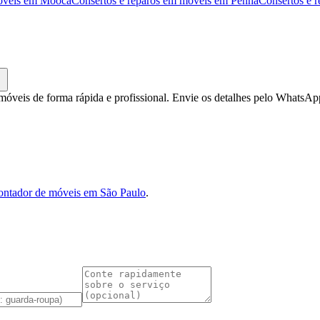
óveis
em
Mooca
Consertos e reparos em móveis
em
Penha
Consertos e 
móveis de forma rápida e profissional. Envie os detalhes pelo WhatsA
ntador de móveis em São Paulo
.