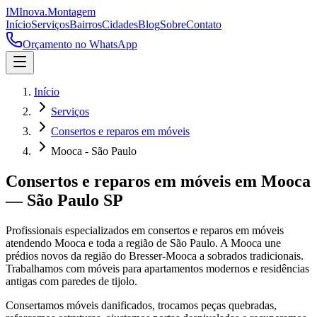
IM
Inova
.
Montagem
Início
Serviços
Bairros
Cidades
Blog
Sobre
Contato
Orçamento no WhatsApp
Início
Serviços
Consertos e reparos em móveis
Mooca - São Paulo
Consertos e reparos em móveis
em
Mooca
—
São Paulo
SP
Profissionais especializados em
consertos e reparos em móveis
atendendo
Mooca
e toda a região de
São Paulo
.
A Mooca une
prédios novos da região do Bresser-Mooca a sobrados tradicionais.
Trabalhamos com móveis para apartamentos modernos e residências
antigas com paredes de tijolo.
Consertamos móveis danificados, trocamos peças quebradas,