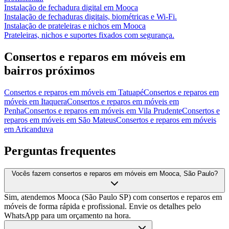
Instalação de fechadura digital
em
Mooca
Instalação de fechaduras digitais, biométricas e Wi-Fi.
Instalação de prateleiras e nichos
em
Mooca
Prateleiras, nichos e suportes fixados com segurança.
Consertos e reparos em móveis
em
bairros próximos
Consertos e reparos em móveis
em
Tatuapé
Consertos e reparos em
móveis
em
Itaquera
Consertos e reparos em móveis
em
Penha
Consertos e reparos em móveis
em
Vila Prudente
Consertos e
reparos em móveis
em
São Mateus
Consertos e reparos em móveis
em
Aricanduva
Perguntas frequentes
Vocês fazem consertos e reparos em móveis em Mooca, São Paulo?
Sim, atendemos Mooca (São Paulo SP) com consertos e reparos em
móveis de forma rápida e profissional. Envie os detalhes pelo
WhatsApp para um orçamento na hora.