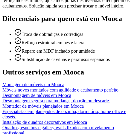
reforçamos estruturas, ajustamos portas desniveladas e recuperamos
acabamentos. Solução rápida sem precisar trocar o móvel inteiro.
Diferenciais para quem está em
Mooca
Troca de dobradiças e corrediças
Reforço estrutural em pés e laterais
Reparo em MDF inchado por umidade
Substituição de cavilhas e parafusos espanados
Outros serviços em
Mooca
Montagem de móveis
em
Mooca
Móveis novos montados com agilidade e acabamento perfeito.
Desmontagem de móveis
em
Mooca
Desmontagem segura para mudança, doação ou descarte.
Montador de móveis planejados
em
Mooca
Especialistas em planejados de cozinha, dormitório, home office e
closets.
Instalação de quadros decorativos
em
Mooca
Quadros, espelhos e gallery walls fixados com nivelamento
profissional.