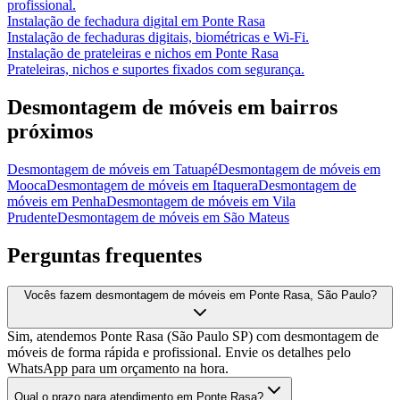
profissional.
Instalação de fechadura digital
em
Ponte Rasa
Instalação de fechaduras digitais, biométricas e Wi-Fi.
Instalação de prateleiras e nichos
em
Ponte Rasa
Prateleiras, nichos e suportes fixados com segurança.
Desmontagem de móveis
em bairros
próximos
Desmontagem de móveis
em
Tatuapé
Desmontagem de móveis
em
Mooca
Desmontagem de móveis
em
Itaquera
Desmontagem de
móveis
em
Penha
Desmontagem de móveis
em
Vila
Prudente
Desmontagem de móveis
em
São Mateus
Perguntas frequentes
Vocês fazem desmontagem de móveis em Ponte Rasa, São Paulo?
Sim, atendemos Ponte Rasa (São Paulo SP) com desmontagem de
móveis de forma rápida e profissional. Envie os detalhes pelo
WhatsApp para um orçamento na hora.
Qual o prazo para atendimento em Ponte Rasa?