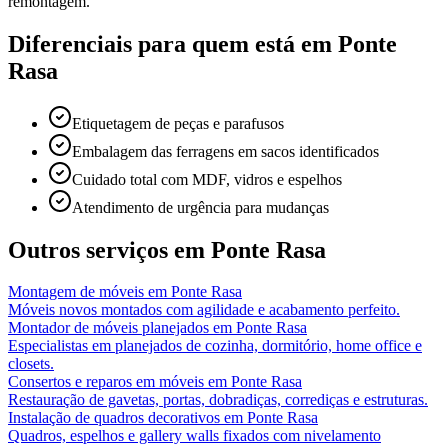
remontagem.
Diferenciais para quem está em
Ponte
Rasa
Etiquetagem de peças e parafusos
Embalagem das ferragens em sacos identificados
Cuidado total com MDF, vidros e espelhos
Atendimento de urgência para mudanças
Outros serviços em
Ponte Rasa
Montagem de móveis
em
Ponte Rasa
Móveis novos montados com agilidade e acabamento perfeito.
Montador de móveis planejados
em
Ponte Rasa
Especialistas em planejados de cozinha, dormitório, home office e
closets.
Consertos e reparos em móveis
em
Ponte Rasa
Restauração de gavetas, portas, dobradiças, corrediças e estruturas.
Instalação de quadros decorativos
em
Ponte Rasa
Quadros, espelhos e gallery walls fixados com nivelamento