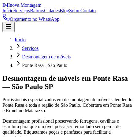
IM
Inova
.
Montagem
Início
Serviços
Bairros
Cidades
Blog
Sobre
Contato
Orçamento no WhatsApp
Início
Serviços
Desmontagem de móveis
Ponte Rasa - São Paulo
Desmontagem de móveis
em
Ponte Rasa
—
São Paulo
SP
Profissionais especializados em
desmontagem de móveis
atendendo
Ponte Rasa
e toda a região de
São Paulo
.
Cobertura em Ponte Rasa
e Ermelino Matarazzo.
Desmontagem profissional preservando ferragens, cavilhas e
estrutura para que o móvel possa ser remontado sem perda de
qualidade. Etiquetamos peças e parafusos para facilitar a