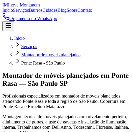
IM
Inova
.
Montagem
Início
Serviços
Bairros
Cidades
Blog
Sobre
Contato
Orçamento no WhatsApp
Início
Serviços
Montador de móveis planejados
Ponte Rasa - São Paulo
Montador de móveis planejados
em
Ponte
Rasa
—
São Paulo
SP
Profissionais especializados em
montador de móveis planejados
atendendo
Ponte Rasa
e toda a região de
São Paulo
.
Cobertura em
Ponte Rasa e Ermelino Matarazzo.
Montagem técnica de móveis planejados com nivelamento perfeito,
alinhamento de portas, ajuste de gavetas e instalação de iluminação
interna. Trabalhamos com Dell Anno, Todeschini, Florense, Italínea,