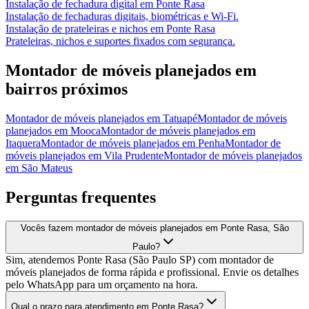
Instalação de fechadura digital
em
Ponte Rasa
Instalação de fechaduras digitais, biométricas e Wi-Fi.
Instalação de prateleiras e nichos
em
Ponte Rasa
Prateleiras, nichos e suportes fixados com segurança.
Montador de móveis planejados
em
bairros próximos
Montador de móveis planejados
em
Tatuapé
Montador de móveis
planejados
em
Mooca
Montador de móveis planejados
em
Itaquera
Montador de móveis planejados
em
Penha
Montador de
móveis planejados
em
Vila Prudente
Montador de móveis planejados
em
São Mateus
Perguntas frequentes
Vocês fazem montador de móveis planejados em Ponte Rasa, São
Paulo?
Sim, atendemos Ponte Rasa (São Paulo SP) com montador de
móveis planejados de forma rápida e profissional. Envie os detalhes
pelo WhatsApp para um orçamento na hora.
Qual o prazo para atendimento em Ponte Rasa?