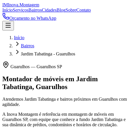
IM
Inova
.
Montagem
Início
Serviços
Bairros
Cidades
Blog
Sobre
Contato
Orçamento no WhatsApp
Início
Bairros
Jardim Tabatinga - Guarulhos
Guarulhos
—
Guarulhos
SP
Montador de móveis em
Jardim
Tabatinga
,
Guarulhos
Atendemos Jardim Tabatinga e bairros próximos em Guarulhos com
agilidade.
A Inova Montagem é referência em montagem de móveis em
Guarulhos
SP
, com equipe que conhece a fundo
Jardim Tabatinga
e
sua dinâmica de prédios, condomínios e horários de circulação.