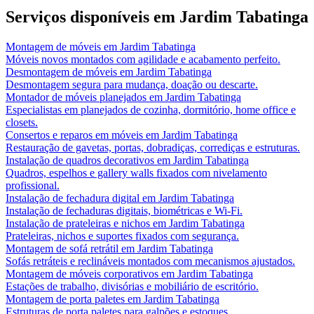
Serviços disponíveis em
Jardim Tabatinga
Montagem de móveis
em
Jardim Tabatinga
Móveis novos montados com agilidade e acabamento perfeito.
Desmontagem de móveis
em
Jardim Tabatinga
Desmontagem segura para mudança, doação ou descarte.
Montador de móveis planejados
em
Jardim Tabatinga
Especialistas em planejados de cozinha, dormitório, home office e
closets.
Consertos e reparos em móveis
em
Jardim Tabatinga
Restauração de gavetas, portas, dobradiças, corrediças e estruturas.
Instalação de quadros decorativos
em
Jardim Tabatinga
Quadros, espelhos e gallery walls fixados com nivelamento
profissional.
Instalação de fechadura digital
em
Jardim Tabatinga
Instalação de fechaduras digitais, biométricas e Wi-Fi.
Instalação de prateleiras e nichos
em
Jardim Tabatinga
Prateleiras, nichos e suportes fixados com segurança.
Montagem de sofá retrátil
em
Jardim Tabatinga
Sofás retráteis e reclináveis montados com mecanismos ajustados.
Montagem de móveis corporativos
em
Jardim Tabatinga
Estações de trabalho, divisórias e mobiliário de escritório.
Montagem de porta paletes
em
Jardim Tabatinga
Estruturas de porta paletes para galpões e estoques.