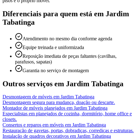
pisos e o próprio móvel.
Diferenciais para quem está em
Jardim
Tabatinga
Atendimento no mesmo dia conforme agenda
Equipe treinada e uniformizada
Reposição imediata de peças faltantes (cavilhas,
parafusos, sapatas)
Garantia no serviço de montagem
Outros serviços em
Jardim Tabatinga
Desmontagem de móveis
em
Jardim Tabatinga
Desmontagem segura para mudança, doação ou descarte.
Montador de móveis planejados
em
Jardim Tabatinga
Especialistas em planejados de cozinha, dormitório, home office e
closets.
Consertos e reparos em móveis
em
Jardim Tabatinga
Restauração de gavetas, portas, dobradiças, corrediças e estruturas.
Instalação de quadros decorativos
em
Jardim Tabatinga