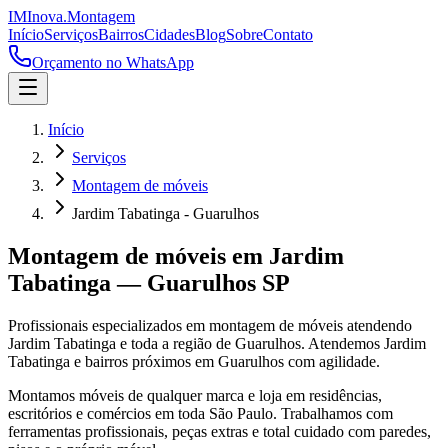
IM
Inova
.
Montagem
Início
Serviços
Bairros
Cidades
Blog
Sobre
Contato
Orçamento no WhatsApp
Início
Serviços
Montagem de móveis
Jardim Tabatinga - Guarulhos
Montagem de móveis
em
Jardim
Tabatinga
—
Guarulhos
SP
Profissionais especializados em
montagem de móveis
atendendo
Jardim Tabatinga
e toda a região de
Guarulhos
.
Atendemos Jardim
Tabatinga e bairros próximos em Guarulhos com agilidade.
Montamos móveis de qualquer marca e loja em residências,
escritórios e comércios em toda São Paulo. Trabalhamos com
ferramentas profissionais, peças extras e total cuidado com paredes,