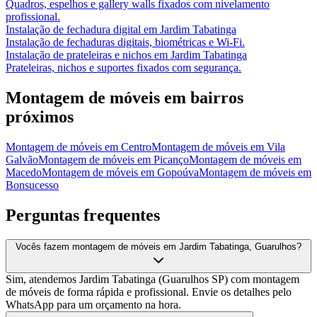
Quadros, espelhos e gallery walls fixados com nivelamento
profissional.
Instalação de fechadura digital
em
Jardim Tabatinga
Instalação de fechaduras digitais, biométricas e Wi-Fi.
Instalação de prateleiras e nichos
em
Jardim Tabatinga
Prateleiras, nichos e suportes fixados com segurança.
Montagem de móveis
em bairros
próximos
Montagem de móveis
em
Centro
Montagem de móveis
em
Vila
Galvão
Montagem de móveis
em
Picanço
Montagem de móveis
em
Macedo
Montagem de móveis
em
Gopoúva
Montagem de móveis
em
Bonsucesso
Perguntas frequentes
Vocês fazem montagem de móveis em Jardim Tabatinga, Guarulhos?
Sim, atendemos Jardim Tabatinga (Guarulhos SP) com montagem
de móveis de forma rápida e profissional. Envie os detalhes pelo
WhatsApp para um orçamento na hora.