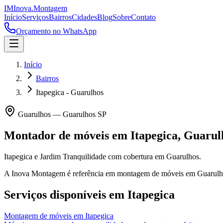
IM
Inova
.
Montagem
Início
Serviços
Bairros
Cidades
Blog
Sobre
Contato
Orçamento no WhatsApp
Início
Bairros
Itapegica - Guarulhos
Guarulhos
—
Guarulhos
SP
Montador de móveis em
Itapegica
,
Guarul
Itapegica e Jardim Tranquilidade com cobertura em Guarulhos.
A Inova Montagem é referência em montagem de móveis em
Guarulh
Serviços disponíveis em
Itapegica
Montagem de móveis
em
Itapegica