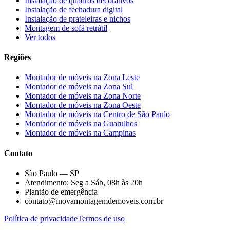
Instalação de quadros decorativos
Instalação de fechadura digital
Instalação de prateleiras e nichos
Montagem de sofá retrátil
Ver todos
Regiões
Montador de móveis na
Zona Leste
Montador de móveis na
Zona Sul
Montador de móveis na
Zona Norte
Montador de móveis na
Zona Oeste
Montador de móveis na
Centro de São Paulo
Montador de móveis na
Guarulhos
Montador de móveis na
Campinas
Contato
São Paulo — SP
Atendimento: Seg a Sáb, 08h às 20h
Plantão de emergência
contato@inovamontagemdemoveis.com.br
Política de privacidade
Termos de uso