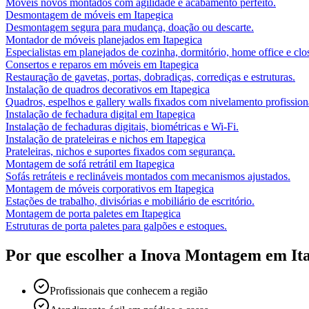
Móveis novos montados com agilidade e acabamento perfeito.
Desmontagem de móveis
em
Itapegica
Desmontagem segura para mudança, doação ou descarte.
Montador de móveis planejados
em
Itapegica
Especialistas em planejados de cozinha, dormitório, home office e clos
Consertos e reparos em móveis
em
Itapegica
Restauração de gavetas, portas, dobradiças, corrediças e estruturas.
Instalação de quadros decorativos
em
Itapegica
Quadros, espelhos e gallery walls fixados com nivelamento profission
Instalação de fechadura digital
em
Itapegica
Instalação de fechaduras digitais, biométricas e Wi-Fi.
Instalação de prateleiras e nichos
em
Itapegica
Prateleiras, nichos e suportes fixados com segurança.
Montagem de sofá retrátil
em
Itapegica
Sofás retráteis e reclináveis montados com mecanismos ajustados.
Montagem de móveis corporativos
em
Itapegica
Estações de trabalho, divisórias e mobiliário de escritório.
Montagem de porta paletes
em
Itapegica
Estruturas de porta paletes para galpões e estoques.
Por que escolher a Inova Montagem em
It
Profissionais que conhecem a região