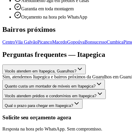
Atendimento ágil em prédios e casas
Garantia em toda montagem
Orçamento na hora pelo WhatsApp
Bairros próximos
Centro
Vila Galvão
Picanço
Macedo
Gopoúva
Bonsucesso
Cumbica
Pime
Perguntas frequentes —
Itapegica
Vocês atendem em Itapegica, Guarulhos?
Sim, atendemos Itapegica e bairros próximos da Guarulhos em Guaru
Quanto custa um montador de móveis em Itapegica?
Vocês atendem prédios e condomínios em Itapegica?
Qual o prazo para chegar em Itapegica?
Solicite seu orçamento agora
Resposta na hora pelo WhatsApp. Sem compromisso.