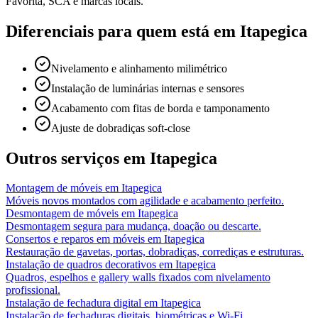
Favorita, SCA e marcas locais.
Diferenciais para quem está em
Itapegica
Nivelamento e alinhamento milimétrico
Instalação de luminárias internas e sensores
Acabamento com fitas de borda e tamponamento
Ajuste de dobradiças soft-close
Outros serviços em
Itapegica
Montagem de móveis
em
Itapegica
Móveis novos montados com agilidade e acabamento perfeito.
Desmontagem de móveis
em
Itapegica
Desmontagem segura para mudança, doação ou descarte.
Consertos e reparos em móveis
em
Itapegica
Restauração de gavetas, portas, dobradiças, corrediças e estruturas.
Instalação de quadros decorativos
em
Itapegica
Quadros, espelhos e gallery walls fixados com nivelamento
profissional.
Instalação de fechadura digital
em
Itapegica
Instalação de fechaduras digitais, biométricas e Wi-Fi.