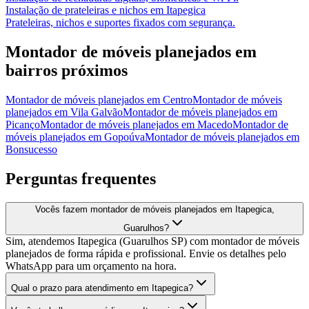
Instalação de prateleiras e nichos
em
Itapegica
Prateleiras, nichos e suportes fixados com segurança.
Montador de móveis planejados
em
bairros próximos
Montador de móveis planejados
em
Centro
Montador de móveis
planejados
em
Vila Galvão
Montador de móveis planejados
em
Picanço
Montador de móveis planejados
em
Macedo
Montador de
móveis planejados
em
Gopoúva
Montador de móveis planejados
em
Bonsucesso
Perguntas frequentes
Vocês fazem montador de móveis planejados em Itapegica,
Guarulhos?
Sim, atendemos Itapegica (Guarulhos SP) com montador de móveis
planejados de forma rápida e profissional. Envie os detalhes pelo
WhatsApp para um orçamento na hora.
Qual o prazo para atendimento em Itapegica?