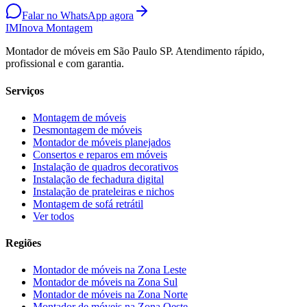
Falar no WhatsApp agora
IM
Inova Montagem
Montador de móveis em São Paulo SP. Atendimento rápido,
profissional e com garantia.
Serviços
Montagem de móveis
Desmontagem de móveis
Montador de móveis planejados
Consertos e reparos em móveis
Instalação de quadros decorativos
Instalação de fechadura digital
Instalação de prateleiras e nichos
Montagem de sofá retrátil
Ver todos
Regiões
Montador de móveis na
Zona Leste
Montador de móveis na
Zona Sul
Montador de móveis na
Zona Norte
Montador de móveis na
Zona Oeste