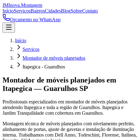
IM
Inova
.
Montagem
Início
Serviços
Bairros
Cidades
Blog
Sobre
Contato
Orçamento no WhatsApp
Início
Serviços
Montador de móveis planejados
Itapegica - Guarulhos
Montador de móveis planejados
em
Itapegica
—
Guarulhos
SP
Profissionais especializados em
montador de móveis planejados
atendendo
Itapegica
e toda a região de
Guarulhos
.
Itapegica e
Jardim Tranquilidade com cobertura em Guarulhos.
Montagem técnica de móveis planejados com nivelamento perfeito,
alinhamento de portas, ajuste de gavetas e instalação de iluminação
interna. Trabalhamos com Dell Anno, Todeschini, Florense, Italínea,