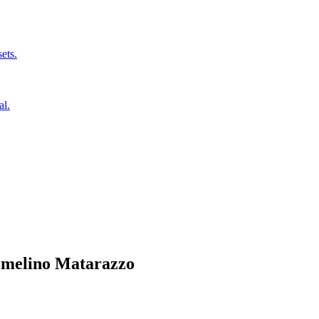
ets.
al.
melino Matarazzo