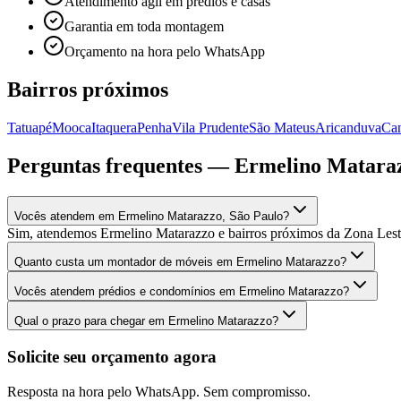
Atendimento ágil em prédios e casas
Garantia em toda montagem
Orçamento na hora pelo WhatsApp
Bairros próximos
Tatuapé
Mooca
Itaquera
Penha
Vila Prudente
São Mateus
Aricanduva
Ca
Perguntas frequentes —
Ermelino Matara
Vocês atendem em Ermelino Matarazzo, São Paulo?
Sim, atendemos Ermelino Matarazzo e bairros próximos da Zona Les
Quanto custa um montador de móveis em Ermelino Matarazzo?
Vocês atendem prédios e condomínios em Ermelino Matarazzo?
Qual o prazo para chegar em Ermelino Matarazzo?
Solicite seu orçamento agora
Resposta na hora pelo WhatsApp. Sem compromisso.