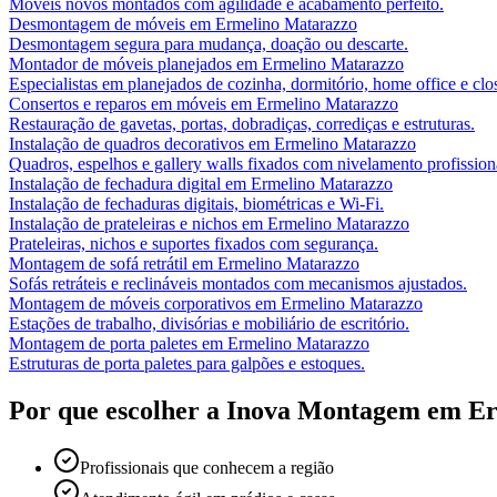
Móveis novos montados com agilidade e acabamento perfeito.
Desmontagem de móveis
em
Ermelino Matarazzo
Desmontagem segura para mudança, doação ou descarte.
Montador de móveis planejados
em
Ermelino Matarazzo
Especialistas em planejados de cozinha, dormitório, home office e clos
Consertos e reparos em móveis
em
Ermelino Matarazzo
Restauração de gavetas, portas, dobradiças, corrediças e estruturas.
Instalação de quadros decorativos
em
Ermelino Matarazzo
Quadros, espelhos e gallery walls fixados com nivelamento profission
Instalação de fechadura digital
em
Ermelino Matarazzo
Instalação de fechaduras digitais, biométricas e Wi-Fi.
Instalação de prateleiras e nichos
em
Ermelino Matarazzo
Prateleiras, nichos e suportes fixados com segurança.
Montagem de sofá retrátil
em
Ermelino Matarazzo
Sofás retráteis e reclináveis montados com mecanismos ajustados.
Montagem de móveis corporativos
em
Ermelino Matarazzo
Estações de trabalho, divisórias e mobiliário de escritório.
Montagem de porta paletes
em
Ermelino Matarazzo
Estruturas de porta paletes para galpões e estoques.
Por que escolher a Inova Montagem em
Er
Profissionais que conhecem a região