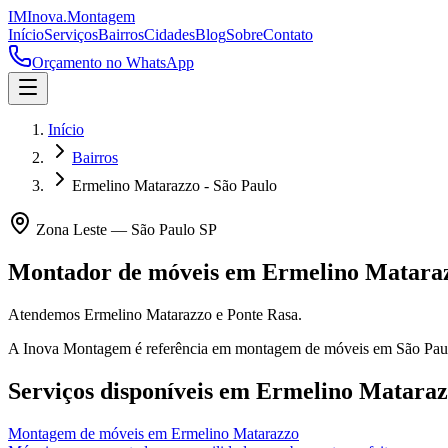
IM
Inova
.
Montagem
Início
Serviços
Bairros
Cidades
Blog
Sobre
Contato
Orçamento no WhatsApp
Início
Bairros
Ermelino Matarazzo - São Paulo
Zona Leste
—
São Paulo
SP
Montador de móveis em
Ermelino Matara
Atendemos Ermelino Matarazzo e Ponte Rasa.
A Inova Montagem é referência em montagem de móveis em
São Pau
Serviços disponíveis em
Ermelino Mataraz
Montagem de móveis
em
Ermelino Matarazzo