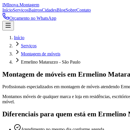
IM
Inova
.
Montagem
Início
Serviços
Bairros
Cidades
Blog
Sobre
Contato
Orçamento no WhatsApp
Início
Serviços
Montagem de móveis
Ermelino Matarazzo - São Paulo
Montagem de móveis
em
Ermelino Matar
Profissionais especializados em
montagem de móveis
atendendo
Erme
Montamos móveis de qualquer marca e loja em residências, escritórios
móvel.
Diferenciais para quem está em
Ermelino 
Atendimento no mesmo dia conforme agenda