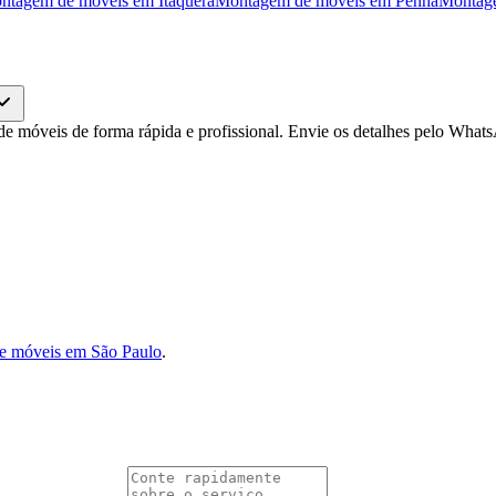
ntagem de móveis
em
Itaquera
Montagem de móveis
em
Penha
Montag
móveis de forma rápida e profissional. Envie os detalhes pelo What
e móveis em São Paulo
.