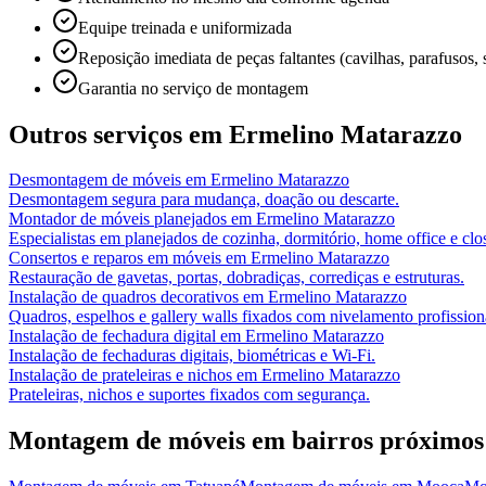
Equipe treinada e uniformizada
Reposição imediata de peças faltantes (cavilhas, parafusos, 
Garantia no serviço de montagem
Outros serviços em
Ermelino Matarazzo
Desmontagem de móveis
em
Ermelino Matarazzo
Desmontagem segura para mudança, doação ou descarte.
Montador de móveis planejados
em
Ermelino Matarazzo
Especialistas em planejados de cozinha, dormitório, home office e clos
Consertos e reparos em móveis
em
Ermelino Matarazzo
Restauração de gavetas, portas, dobradiças, corrediças e estruturas.
Instalação de quadros decorativos
em
Ermelino Matarazzo
Quadros, espelhos e gallery walls fixados com nivelamento profission
Instalação de fechadura digital
em
Ermelino Matarazzo
Instalação de fechaduras digitais, biométricas e Wi-Fi.
Instalação de prateleiras e nichos
em
Ermelino Matarazzo
Prateleiras, nichos e suportes fixados com segurança.
Montagem de móveis
em bairros próximos