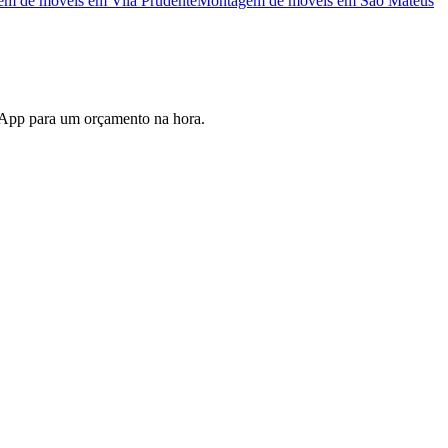
em de móveis
em
Vila Prudente
Montagem de móveis
em
São Mateus
sApp para um orçamento na hora.