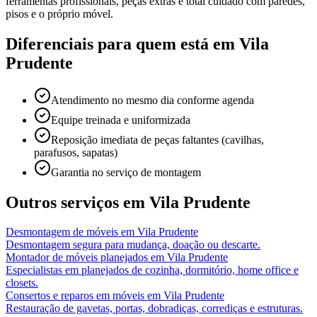
ferramentas profissionais, peças extras e total cuidado com paredes,
pisos e o próprio móvel.
Diferenciais para quem está em
Vila
Prudente
Atendimento no mesmo dia conforme agenda
Equipe treinada e uniformizada
Reposição imediata de peças faltantes (cavilhas,
parafusos, sapatas)
Garantia no serviço de montagem
Outros serviços em
Vila Prudente
Desmontagem de móveis
em
Vila Prudente
Desmontagem segura para mudança, doação ou descarte.
Montador de móveis planejados
em
Vila Prudente
Especialistas em planejados de cozinha, dormitório, home office e
closets.
Consertos e reparos em móveis
em
Vila Prudente
Restauração de gavetas, portas, dobradiças, corrediças e estruturas.