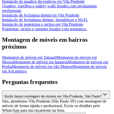
Instalação de quadros decorativos
em
Vila Prudente
Quadros, espelhos e gallery walls fixados com nivelamento
profissional.
Instalação de fechadura digital
em
Vila Prudente
Instalação de fechaduras digitais, biométricas e Wi-Fi.
Instalação de prateleiras e nichos
em
Vila Prudente
Prateleiras, nichos e suportes fixados com segurança.
Montagem de móveis
em bairros
próximos
Montagem de móveis
em
Tatuapé
Montagem de móveis
em
Mooca
Montagem de móveis
em
Itaquera
Montagem de móveis
em
Penha
Montagem de móveis
em
São Mateus
Montagem de móveis
em
Aricanduva
Perguntas frequentes
Vocês fazem montagem de móveis em Vila Prudente, São Paulo?
Sim, atendemos Vila Prudente (São Paulo SP) com montagem de
móveis de forma rápida e profissional. Envie os detalhes pelo
WhatsApp para um orçamento na hora.