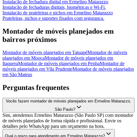
Instalação de fechadura digital
em
Ermelino Matarazzo
Instalação de fechaduras digitais, biométricas e Wi-Fi.
Instalação de prateleiras e nichos
em
Ermelino Matarazzo
Prateleiras, nichos e suportes fixados com segurança.
Montador de móveis planejados
em
bairros próximos
Montador de móveis planejados
em
Tatuapé
Montador de móveis
planejados
em
Mooca
Montador de móveis planejados
em
Itaquera
Montador de móveis planejados
em
Penha
Montador de
móveis planejados
em
Vila Prudente
Montador de móveis planejados
em
São Mateus
Perguntas frequentes
Vocês fazem montador de móveis planejados em Ermelino Matarazzo,
São Paulo?
Sim, atendemos Ermelino Matarazzo (São Paulo SP) com montador
de móveis planejados de forma rápida e profissional. Envie os
detalhes pelo WhatsApp para um orçamento na hora.
Qual o prazo para atendimento em Ermelino Matarazzo?