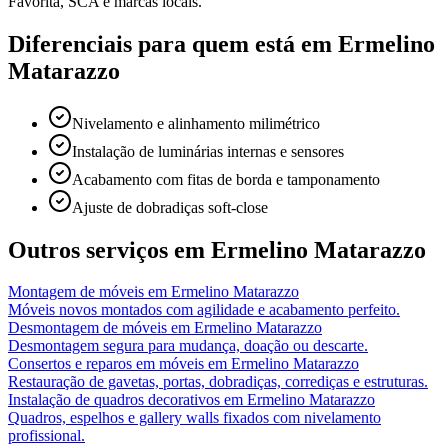
Favorita, SCA e marcas locais.
Diferenciais para quem está em
Ermelino
Matarazzo
Nivelamento e alinhamento milimétrico
Instalação de luminárias internas e sensores
Acabamento com fitas de borda e tamponamento
Ajuste de dobradiças soft-close
Outros serviços em
Ermelino Matarazzo
Montagem de móveis
em
Ermelino Matarazzo
Móveis novos montados com agilidade e acabamento perfeito.
Desmontagem de móveis
em
Ermelino Matarazzo
Desmontagem segura para mudança, doação ou descarte.
Consertos e reparos em móveis
em
Ermelino Matarazzo
Restauração de gavetas, portas, dobradiças, corrediças e estruturas.
Instalação de quadros decorativos
em
Ermelino Matarazzo
Quadros, espelhos e gallery walls fixados com nivelamento
profissional.