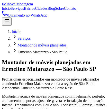
IM
Inova
.
Montagem
Início
Serviços
Bairros
Cidades
Blog
Sobre
Contato
Orçamento no WhatsApp
Início
Serviços
Montador de móveis planejados
Ermelino Matarazzo - São Paulo
Montador de móveis planejados
em
Ermelino Matarazzo
—
São Paulo
SP
Profissionais especializados em
montador de móveis planejados
atendendo
Ermelino Matarazzo
e toda a região de
São Paulo
.
Atendemos Ermelino Matarazzo e Ponte Rasa.
Montagem técnica de móveis planejados com nivelamento perfeito,
alinhamento de portas, ajuste de gavetas e instalação de iluminação
interna. Trabalhamos com Dell Anno, Todeschini, Florense, Italínea,