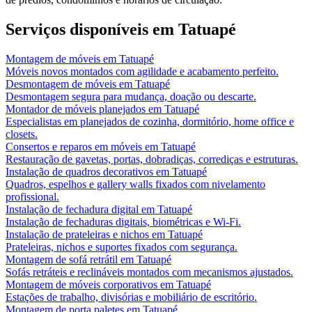
Serviços disponíveis em
Tatuapé
Montagem de móveis
em
Tatuapé
Móveis novos montados com agilidade e acabamento perfeito.
Desmontagem de móveis
em
Tatuapé
Desmontagem segura para mudança, doação ou descarte.
Montador de móveis planejados
em
Tatuapé
Especialistas em planejados de cozinha, dormitório, home office e
closets.
Consertos e reparos em móveis
em
Tatuapé
Restauração de gavetas, portas, dobradiças, corrediças e estruturas.
Instalação de quadros decorativos
em
Tatuapé
Quadros, espelhos e gallery walls fixados com nivelamento
profissional.
Instalação de fechadura digital
em
Tatuapé
Instalação de fechaduras digitais, biométricas e Wi-Fi.
Instalação de prateleiras e nichos
em
Tatuapé
Prateleiras, nichos e suportes fixados com segurança.
Montagem de sofá retrátil
em
Tatuapé
Sofás retráteis e reclináveis montados com mecanismos ajustados.
Montagem de móveis corporativos
em
Tatuapé
Estações de trabalho, divisórias e mobiliário de escritório.
Montagem de porta paletes
em
Tatuapé