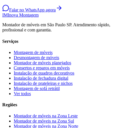
Falar no WhatsApp agora
IM
Inova Montagem
Montador de móveis em São Paulo SP. Atendimento rápido,
profissional e com garantia.
Serviços
Montagem de móveis
Desmontagem de móveis
Montador de móveis planejados
Consertos e reparos em móveis
Instalação de quadros decorativos
Instalação de fechadura digital
Instalação de prateleiras e nichos
Montagem de sofá retrátil
Ver todos
Regiões
Montador de móveis na
Zona Leste
Montador de móveis na
Zona Sul
Montador de móveis na
Zona Norte