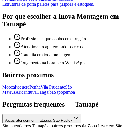
Estruturas de porta paletes para galpões e estoques.
Por que escolher a Inova Montagem em
Tatuapé
Profissionais que conhecem a região
Atendimento ágil em prédios e casas
Garantia em toda montagem
Orçamento na hora pelo WhatsApp
Bairros próximos
Mooca
Itaquera
Penha
Vila Prudente
São
Mateus
Aricanduva
Cangaíba
Sapopemba
Perguntas frequentes —
Tatuapé
Vocês atendem em Tatuapé, São Paulo?
Sim, atendemos Tatuapé e bairros próximos da Zona Leste em São