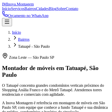
IM
Inova
.
Montagem
Início
Serviços
Bairros
Cidades
Blog
Sobre
Contato
Orçamento no WhatsApp
Início
Bairros
Tatuapé - São Paulo
Zona Leste
—
São Paulo
SP
Montador de móveis em
Tatuapé
,
São
Paulo
O Tatuapé concentra grandes condomínios verticais próximos do
Shopping Anália Franco e do Metrô Tatuapé. Atendemos torres
residenciais e comerciais com agilidade.
A Inova Montagem é referência em montagem de móveis em
São
Paulo
SP
, com equipe que conhece a fundo
Tatuapé
e sua dinâmica
de prédios, condomínios e horários de circulação.