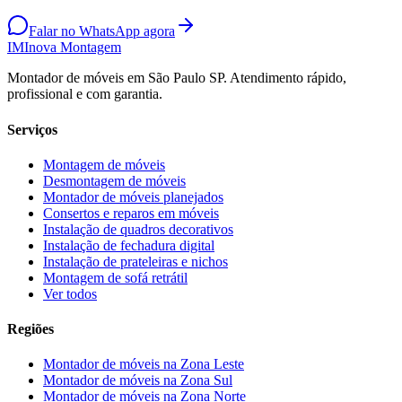
Falar no WhatsApp agora
IM
Inova Montagem
Montador de móveis em São Paulo SP. Atendimento rápido,
profissional e com garantia.
Serviços
Montagem de móveis
Desmontagem de móveis
Montador de móveis planejados
Consertos e reparos em móveis
Instalação de quadros decorativos
Instalação de fechadura digital
Instalação de prateleiras e nichos
Montagem de sofá retrátil
Ver todos
Regiões
Montador de móveis na
Zona Leste
Montador de móveis na
Zona Sul
Montador de móveis na
Zona Norte