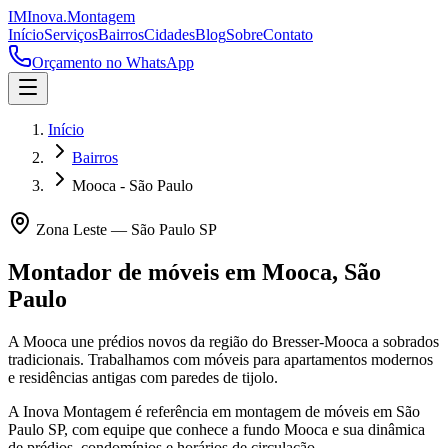
IM
Inova
.
Montagem
Início
Serviços
Bairros
Cidades
Blog
Sobre
Contato
Orçamento no WhatsApp
Início
Bairros
Mooca - São Paulo
Zona Leste
—
São Paulo
SP
Montador de móveis em
Mooca
,
São
Paulo
A Mooca une prédios novos da região do Bresser-Mooca a sobrados
tradicionais. Trabalhamos com móveis para apartamentos modernos
e residências antigas com paredes de tijolo.
A Inova Montagem é referência em montagem de móveis em
São
Paulo
SP
, com equipe que conhece a fundo
Mooca
e sua dinâmica
de prédios, condomínios e horários de circulação.