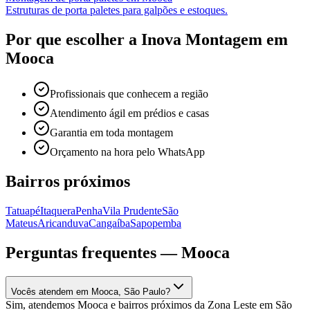
Estruturas de porta paletes para galpões e estoques.
Por que escolher a Inova Montagem em
Mooca
Profissionais que conhecem a região
Atendimento ágil em prédios e casas
Garantia em toda montagem
Orçamento na hora pelo WhatsApp
Bairros próximos
Tatuapé
Itaquera
Penha
Vila Prudente
São
Mateus
Aricanduva
Cangaíba
Sapopemba
Perguntas frequentes —
Mooca
Vocês atendem em Mooca, São Paulo?
Sim, atendemos Mooca e bairros próximos da Zona Leste em São