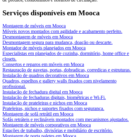
Serviços disponíveis em
Mooca
Montagem de móveis
em
Mooca
Móveis novos montados com agilidade e acabamento perfeito.
Desmontagem de móveis
em
Mooca
Desmontagem segura para mudança, doação ou descarte.
Montador de móveis planejados
em
Mooca
Especialistas em planejados de cozinha, dormitório, home office e
closets.
Consertos e reparos em móveis
em
Mooca
Restauração de gavetas, portas, dobradiças, corrediças e estruturas.
Instalação de quadros decorativos
em
Mooca
Quadros, espelhos e gallery walls fixados com nivelamento
profissional.
Instalação de fechadura digital
em
Mooca
Instalação de fechaduras digitais, biométricas e Wi-Fi.
Instalação de prateleiras e nichos
em
Mooca
Prateleiras, nichos e suportes fixados com segurança.
Montagem de sofá retrátil
em
Mooca
Sofás retráteis e reclináveis montados com mecanismos ajustados.
Montagem de móveis corporativos
em
Mooca
Estações de trabalho, divisórias e mobiliário de escritório.
Montagem de porta paletes
em
Mooca