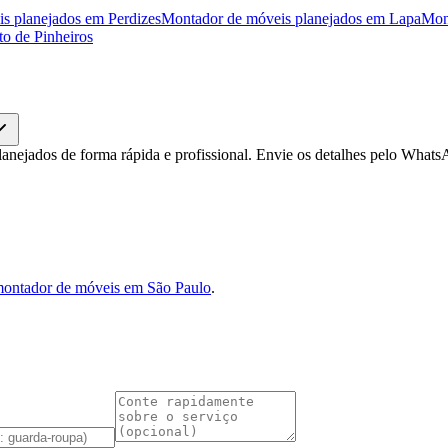
s planejados
em
Perdizes
Montador de móveis planejados
em
Lapa
Mon
to de Pinheiros
nejados de forma rápida e profissional. Envie os detalhes pelo What
ontador de móveis em São Paulo
.