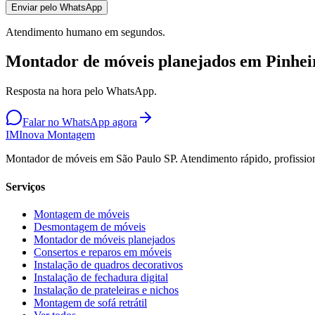
Enviar pelo WhatsApp
Atendimento humano em segundos.
Montador de móveis planejados em Pinhei
Resposta na hora pelo WhatsApp.
Falar no WhatsApp agora
IM
Inova Montagem
Montador de móveis em São Paulo SP. Atendimento rápido, profission
Serviços
Montagem de móveis
Desmontagem de móveis
Montador de móveis planejados
Consertos e reparos em móveis
Instalação de quadros decorativos
Instalação de fechadura digital
Instalação de prateleiras e nichos
Montagem de sofá retrátil