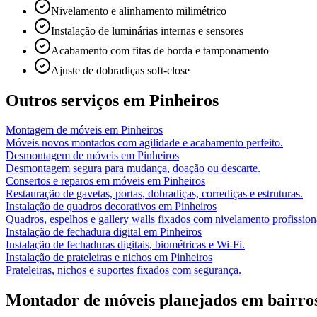
Nivelamento e alinhamento milimétrico
Instalação de luminárias internas e sensores
Acabamento com fitas de borda e tamponamento
Ajuste de dobradiças soft-close
Outros serviços em
Pinheiros
Montagem de móveis
em
Pinheiros
Móveis novos montados com agilidade e acabamento perfeito.
Desmontagem de móveis
em
Pinheiros
Desmontagem segura para mudança, doação ou descarte.
Consertos e reparos em móveis
em
Pinheiros
Restauração de gavetas, portas, dobradiças, corrediças e estruturas.
Instalação de quadros decorativos
em
Pinheiros
Quadros, espelhos e gallery walls fixados com nivelamento profission
Instalação de fechadura digital
em
Pinheiros
Instalação de fechaduras digitais, biométricas e Wi-Fi.
Instalação de prateleiras e nichos
em
Pinheiros
Prateleiras, nichos e suportes fixados com segurança.
Montador de móveis planejados
em bairro