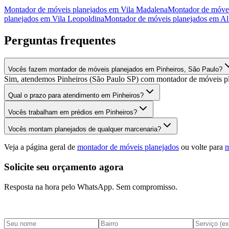
Montador de móveis planejados
em
Vila Madalena
Montador de móvei
planejados
em
Vila Leopoldina
Montador de móveis planejados
em
Al
Perguntas frequentes
Vocês fazem montador de móveis planejados em Pinheiros, São Paulo?
Sim, atendemos Pinheiros (São Paulo SP) com montador de móveis pla
Qual o prazo para atendimento em Pinheiros?
Vocês trabalham em prédios em Pinheiros?
Vocês montam planejados de qualquer marcenaria?
Veja a página geral de
montador de móveis planejados
ou volte para
m
Solicite seu orçamento agora
Resposta na hora pelo WhatsApp. Sem compromisso.