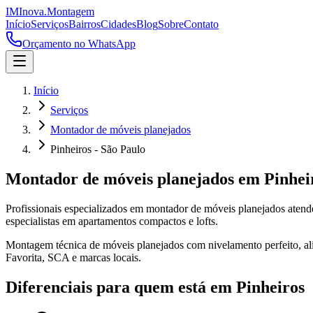
IM
Inova
.
Montagem
Início
Serviços
Bairros
Cidades
Blog
Sobre
Contato
Orçamento no WhatsApp
Início
Serviços
Montador de móveis planejados
Pinheiros - São Paulo
Montador de móveis planejados
em
Pinhei
Profissionais especializados em
montador de móveis planejados
aten
especialistas em apartamentos compactos e lofts.
Montagem técnica de móveis planejados com nivelamento perfeito, alin
Favorita, SCA e marcas locais.
Diferenciais para quem está em
Pinheiros