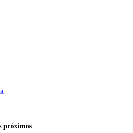
al.
s próximos