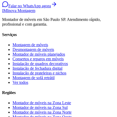
Falar no WhatsApp agora
IM
Inova Montagem
Montador de móveis em São Paulo SP. Atendimento rápido,
profissional e com garantia.
Serviços
Montagem de móveis
Desmontagem de móveis
Montador de móveis planejados
Consertos e reparos em móveis
Instalação de quadros decorativos
Instalação de fechadura digital
Instalação de prateleiras e nichos
Montagem de sofá retrátil
Ver todos
Regiões
Montador de móveis na
Zona Leste
Montador de móveis na
Zona Sul
Montador de móveis na
Zona Norte
Montador de móveis na
Zona Oeste