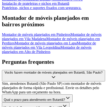
Instalação de prateleiras e nichos
em
Butantã
Prateleiras, nichos e suportes fixados com segurança.
Montador de móveis planejados
em
bairros próximos
Montador de móveis planejados
em
Pinheiros
Montador de móveis
planejados
em
Vila Madalena
Montador de móveis planejados
em
Perdizes
Montador de móveis planejados
em
Lapa
Montador de
móveis planejados
em
Vila Leopoldina
Montador de móveis
planejados
em
Alto de Pinheiros
Perguntas frequentes
Vocês fazem montador de móveis planejados em Butantã, São Paulo?
Sim, atendemos Butantã (São Paulo SP) com montador de móveis
planejados de forma rápida e profissional. Envie os detalhes pelo
WhatsApp para um orçamento na hora.
Qual o prazo para atendimento em Butantã?