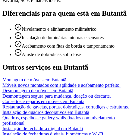
Favorita, SCA e marcas locais.
Diferenciais para quem está em
Butantã
Nivelamento e alinhamento milimétrico
Instalação de luminárias internas e sensores
Acabamento com fitas de borda e tamponamento
Ajuste de dobradiças soft-close
Outros serviços em
Butantã
Montagem de móveis
em
Butantã
Móveis novos montados com agilidade e acabamento perfeito.
Desmontagem de móveis
em
Butantã
Desmontagem segura para mudança, doação ou descarte.
Consertos e reparos em móveis
em
Butantã
Restauração de gavetas, portas, dobradiças, corrediças e estruturas.
Instalação de quadros decorativos
em
Butantã
Quadros, espelhos e gallery walls fixados com nivelamento
profissional.
Instalação de fechadura digital
em
Butantã
Instalação de fechaduras digitais, biométricas e Wi-Fi.