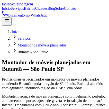
IM
Inova
.
Montagem
Início
Serviços
Bairros
Cidades
Blog
Sobre
Contato
Orçamento no WhatsApp
Início
Serviços
Montador de móveis planejados
Butantã - São Paulo
Montador de móveis planejados
em
Butantã
—
São Paulo
SP
Profissionais especializados em
montador de móveis planejados
atendendo
Butantã
e toda a região de
São Paulo
.
Butantã atendido
com agilidade, incluindo região da USP e Vila Sônia.
Montagem técnica de móveis planejados com nivelamento perfeito,
alinhamento de portas, ajuste de gavetas e instalação de iluminação
interna. Trabalhamos com Dell Anno, Todeschini, Florense, Italínea,