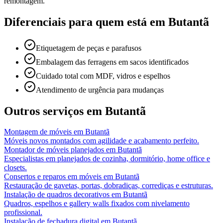
remontagem.
Diferenciais para quem está em
Butantã
Etiquetagem de peças e parafusos
Embalagem das ferragens em sacos identificados
Cuidado total com MDF, vidros e espelhos
Atendimento de urgência para mudanças
Outros serviços em
Butantã
Montagem de móveis
em
Butantã
Móveis novos montados com agilidade e acabamento perfeito.
Montador de móveis planejados
em
Butantã
Especialistas em planejados de cozinha, dormitório, home office e
closets.
Consertos e reparos em móveis
em
Butantã
Restauração de gavetas, portas, dobradiças, corrediças e estruturas.
Instalação de quadros decorativos
em
Butantã
Quadros, espelhos e gallery walls fixados com nivelamento
profissional.
Instalação de fechadura digital
em
Butantã