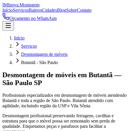
IM
Inova
.
Montagem
Início
Serviços
Bairros
Cidades
Blog
Sobre
Contato
Orçamento no WhatsApp
Início
Serviços
Desmontagem de móveis
Butantã - São Paulo
Desmontagem de móveis
em
Butantã
—
São Paulo
SP
Profissionais especializados em
desmontagem de móveis
atendendo
Butantã
e toda a região de
São Paulo
.
Butantã atendido com
agilidade, incluindo região da USP e Vila Sônia.
Desmontagem profissional preservando ferragens, cavilhas e
estrutura para que o móvel possa ser remontado sem perda de
qualidade. Etiquetamos peças e parafusos para facilitar a