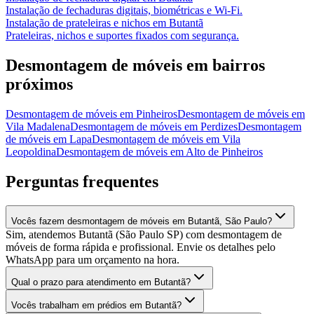
Instalação de fechaduras digitais, biométricas e Wi-Fi.
Instalação de prateleiras e nichos
em
Butantã
Prateleiras, nichos e suportes fixados com segurança.
Desmontagem de móveis
em bairros
próximos
Desmontagem de móveis
em
Pinheiros
Desmontagem de móveis
em
Vila Madalena
Desmontagem de móveis
em
Perdizes
Desmontagem
de móveis
em
Lapa
Desmontagem de móveis
em
Vila
Leopoldina
Desmontagem de móveis
em
Alto de Pinheiros
Perguntas frequentes
Vocês fazem desmontagem de móveis em Butantã, São Paulo?
Sim, atendemos Butantã (São Paulo SP) com desmontagem de
móveis de forma rápida e profissional. Envie os detalhes pelo
WhatsApp para um orçamento na hora.
Qual o prazo para atendimento em Butantã?
Vocês trabalham em prédios em Butantã?