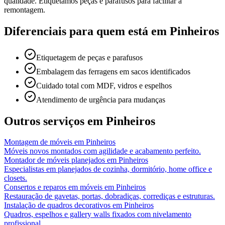
qualidade. Etiquetamos peças e parafusos para facilitar a
remontagem.
Diferenciais para quem está em
Pinheiros
Etiquetagem de peças e parafusos
Embalagem das ferragens em sacos identificados
Cuidado total com MDF, vidros e espelhos
Atendimento de urgência para mudanças
Outros serviços em
Pinheiros
Montagem de móveis
em
Pinheiros
Móveis novos montados com agilidade e acabamento perfeito.
Montador de móveis planejados
em
Pinheiros
Especialistas em planejados de cozinha, dormitório, home office e
closets.
Consertos e reparos em móveis
em
Pinheiros
Restauração de gavetas, portas, dobradiças, corrediças e estruturas.
Instalação de quadros decorativos
em
Pinheiros
Quadros, espelhos e gallery walls fixados com nivelamento
profissional.