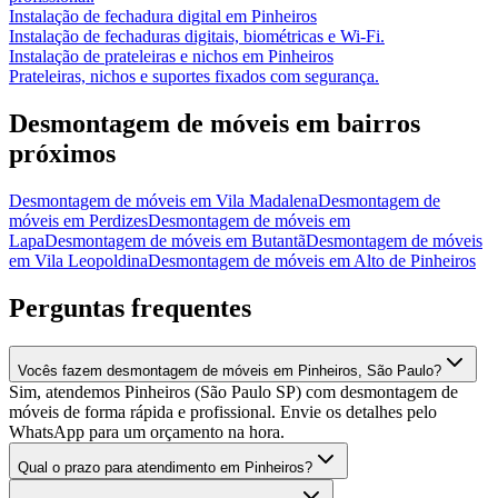
Instalação de fechadura digital
em
Pinheiros
Instalação de fechaduras digitais, biométricas e Wi-Fi.
Instalação de prateleiras e nichos
em
Pinheiros
Prateleiras, nichos e suportes fixados com segurança.
Desmontagem de móveis
em bairros
próximos
Desmontagem de móveis
em
Vila Madalena
Desmontagem de
móveis
em
Perdizes
Desmontagem de móveis
em
Lapa
Desmontagem de móveis
em
Butantã
Desmontagem de móveis
em
Vila Leopoldina
Desmontagem de móveis
em
Alto de Pinheiros
Perguntas frequentes
Vocês fazem desmontagem de móveis em Pinheiros, São Paulo?
Sim, atendemos Pinheiros (São Paulo SP) com desmontagem de
móveis de forma rápida e profissional. Envie os detalhes pelo
WhatsApp para um orçamento na hora.
Qual o prazo para atendimento em Pinheiros?