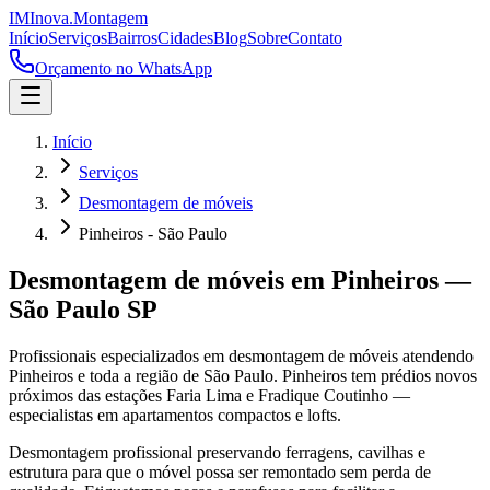
IM
Inova
.
Montagem
Início
Serviços
Bairros
Cidades
Blog
Sobre
Contato
Orçamento no WhatsApp
Início
Serviços
Desmontagem de móveis
Pinheiros - São Paulo
Desmontagem de móveis
em
Pinheiros
—
São Paulo
SP
Profissionais especializados em
desmontagem de móveis
atendendo
Pinheiros
e toda a região de
São Paulo
.
Pinheiros tem prédios novos
próximos das estações Faria Lima e Fradique Coutinho —
especialistas em apartamentos compactos e lofts.
Desmontagem profissional preservando ferragens, cavilhas e
estrutura para que o móvel possa ser remontado sem perda de