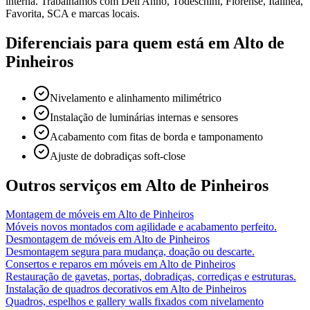
interna. Trabalhamos com Dell Anno, Todeschini, Florense, Italínea,
Favorita, SCA e marcas locais.
Diferenciais para quem está em
Alto de
Pinheiros
Nivelamento e alinhamento milimétrico
Instalação de luminárias internas e sensores
Acabamento com fitas de borda e tamponamento
Ajuste de dobradiças soft-close
Outros serviços em
Alto de Pinheiros
Montagem de móveis
em
Alto de Pinheiros
Móveis novos montados com agilidade e acabamento perfeito.
Desmontagem de móveis
em
Alto de Pinheiros
Desmontagem segura para mudança, doação ou descarte.
Consertos e reparos em móveis
em
Alto de Pinheiros
Restauração de gavetas, portas, dobradiças, corrediças e estruturas.
Instalação de quadros decorativos
em
Alto de Pinheiros
Quadros, espelhos e gallery walls fixados com nivelamento