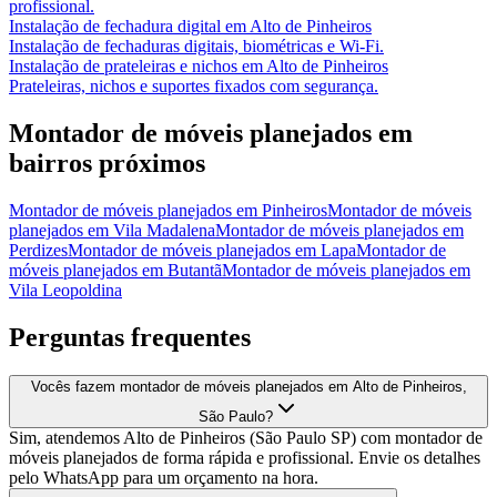
profissional.
Instalação de fechadura digital
em
Alto de Pinheiros
Instalação de fechaduras digitais, biométricas e Wi-Fi.
Instalação de prateleiras e nichos
em
Alto de Pinheiros
Prateleiras, nichos e suportes fixados com segurança.
Montador de móveis planejados
em
bairros próximos
Montador de móveis planejados
em
Pinheiros
Montador de móveis
planejados
em
Vila Madalena
Montador de móveis planejados
em
Perdizes
Montador de móveis planejados
em
Lapa
Montador de
móveis planejados
em
Butantã
Montador de móveis planejados
em
Vila Leopoldina
Perguntas frequentes
Vocês fazem montador de móveis planejados em Alto de Pinheiros,
São Paulo?
Sim, atendemos Alto de Pinheiros (São Paulo SP) com montador de
móveis planejados de forma rápida e profissional. Envie os detalhes
pelo WhatsApp para um orçamento na hora.