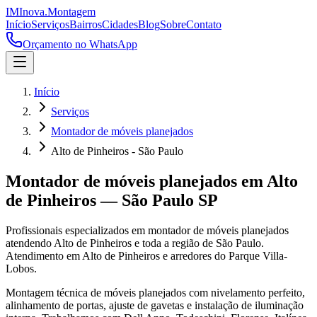
IM
Inova
.
Montagem
Início
Serviços
Bairros
Cidades
Blog
Sobre
Contato
Orçamento no WhatsApp
Início
Serviços
Montador de móveis planejados
Alto de Pinheiros - São Paulo
Montador de móveis planejados
em
Alto
de Pinheiros
—
São Paulo
SP
Profissionais especializados em
montador de móveis planejados
atendendo
Alto de Pinheiros
e toda a região de
São Paulo
.
Atendimento em Alto de Pinheiros e arredores do Parque Villa-
Lobos.
Montagem técnica de móveis planejados com nivelamento perfeito,
alinhamento de portas, ajuste de gavetas e instalação de iluminação