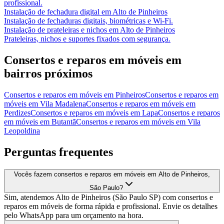
profissional.
Instalação de fechadura digital
em
Alto de Pinheiros
Instalação de fechaduras digitais, biométricas e Wi-Fi.
Instalação de prateleiras e nichos
em
Alto de Pinheiros
Prateleiras, nichos e suportes fixados com segurança.
Consertos e reparos em móveis
em
bairros próximos
Consertos e reparos em móveis
em
Pinheiros
Consertos e reparos em
móveis
em
Vila Madalena
Consertos e reparos em móveis
em
Perdizes
Consertos e reparos em móveis
em
Lapa
Consertos e reparos
em móveis
em
Butantã
Consertos e reparos em móveis
em
Vila
Leopoldina
Perguntas frequentes
Vocês fazem consertos e reparos em móveis em Alto de Pinheiros,
São Paulo?
Sim, atendemos Alto de Pinheiros (São Paulo SP) com consertos e
reparos em móveis de forma rápida e profissional. Envie os detalhes
pelo WhatsApp para um orçamento na hora.