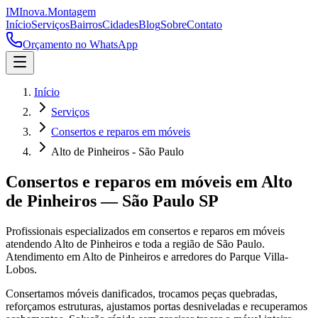
IM
Inova
.
Montagem
Início
Serviços
Bairros
Cidades
Blog
Sobre
Contato
Orçamento no WhatsApp
Início
Serviços
Consertos e reparos em móveis
Alto de Pinheiros - São Paulo
Consertos e reparos em móveis
em
Alto
de Pinheiros
—
São Paulo
SP
Profissionais especializados em
consertos e reparos em móveis
atendendo
Alto de Pinheiros
e toda a região de
São Paulo
.
Atendimento em Alto de Pinheiros e arredores do Parque Villa-
Lobos.
Consertamos móveis danificados, trocamos peças quebradas,
reforçamos estruturas, ajustamos portas desniveladas e recuperamos