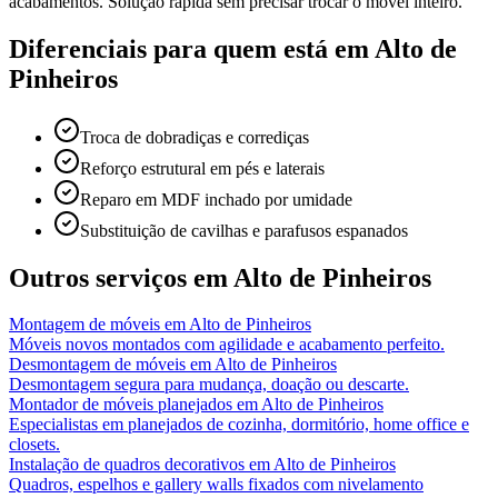
acabamentos. Solução rápida sem precisar trocar o móvel inteiro.
Diferenciais para quem está em
Alto de
Pinheiros
Troca de dobradiças e corrediças
Reforço estrutural em pés e laterais
Reparo em MDF inchado por umidade
Substituição de cavilhas e parafusos espanados
Outros serviços em
Alto de Pinheiros
Montagem de móveis
em
Alto de Pinheiros
Móveis novos montados com agilidade e acabamento perfeito.
Desmontagem de móveis
em
Alto de Pinheiros
Desmontagem segura para mudança, doação ou descarte.
Montador de móveis planejados
em
Alto de Pinheiros
Especialistas em planejados de cozinha, dormitório, home office e
closets.
Instalação de quadros decorativos
em
Alto de Pinheiros
Quadros, espelhos e gallery walls fixados com nivelamento