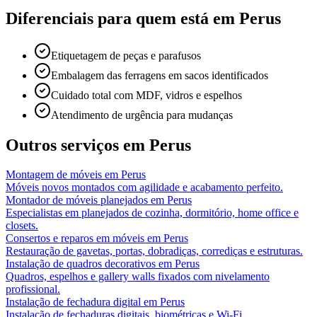
Diferenciais para quem está em
Perus
Etiquetagem de peças e parafusos
Embalagem das ferragens em sacos identificados
Cuidado total com MDF, vidros e espelhos
Atendimento de urgência para mudanças
Outros serviços em
Perus
Montagem de móveis
em
Perus
Móveis novos montados com agilidade e acabamento perfeito.
Montador de móveis planejados
em
Perus
Especialistas em planejados de cozinha, dormitório, home office e
closets.
Consertos e reparos em móveis
em
Perus
Restauração de gavetas, portas, dobradiças, corrediças e estruturas.
Instalação de quadros decorativos
em
Perus
Quadros, espelhos e gallery walls fixados com nivelamento
profissional.
Instalação de fechadura digital
em
Perus
Instalação de fechaduras digitais, biométricas e Wi-Fi.