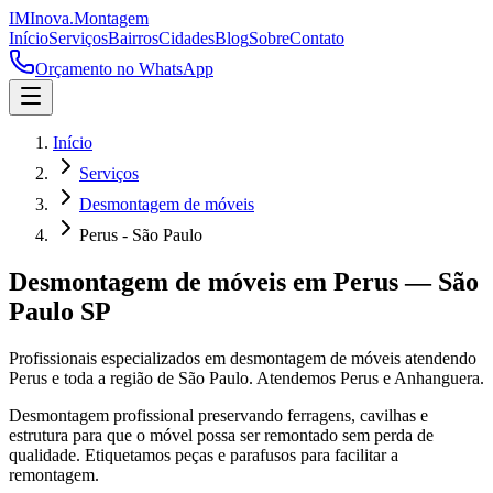
IM
Inova
.
Montagem
Início
Serviços
Bairros
Cidades
Blog
Sobre
Contato
Orçamento no WhatsApp
Início
Serviços
Desmontagem de móveis
Perus - São Paulo
Desmontagem de móveis
em
Perus
—
São
Paulo
SP
Profissionais especializados em
desmontagem de móveis
atendendo
Perus
e toda a região de
São Paulo
.
Atendemos Perus e Anhanguera.
Desmontagem profissional preservando ferragens, cavilhas e
estrutura para que o móvel possa ser remontado sem perda de
qualidade. Etiquetamos peças e parafusos para facilitar a
remontagem.