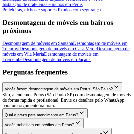
Instalação de prateleiras e nichos
em
Perus
Prateleiras, nichos e suportes fixados com segurança.
Desmontagem de móveis
em bairros
próximos
Desmontagem de móveis
em
Santana
Desmontagem de móveis
em
Tucuruvi
Desmontagem de móveis
em
Casa Verde
Desmontagem de
móveis
em
Vila Maria
Desmontagem de móveis
em
Tremembé
Desmontagem de móveis
em
Jaçanã
Perguntas frequentes
Vocês fazem desmontagem de móveis em Perus, São Paulo?
Sim, atendemos Perus (São Paulo SP) com desmontagem de móveis
de forma rápida e profissional. Envie os detalhes pelo WhatsApp
para um orçamento na hora.
Qual o prazo para atendimento em Perus?
Vocês trabalham em prédios em Perus?