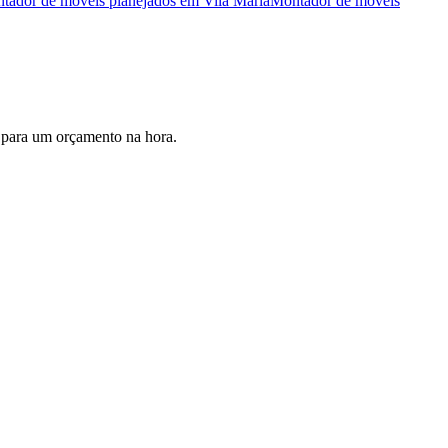
tador de móveis planejados
em
Vila Maria
Montador de móveis
 para um orçamento na hora.