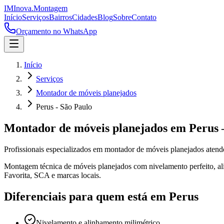
IM
Inova
.
Montagem
Início
Serviços
Bairros
Cidades
Blog
Sobre
Contato
Orçamento no WhatsApp
Início
Serviços
Montador de móveis planejados
Perus - São Paulo
Montador de móveis planejados
em
Perus
Profissionais especializados em
montador de móveis planejados
aten
Montagem técnica de móveis planejados com nivelamento perfeito, alin
Favorita, SCA e marcas locais.
Diferenciais para quem está em
Perus
Nivelamento e alinhamento milimétrico