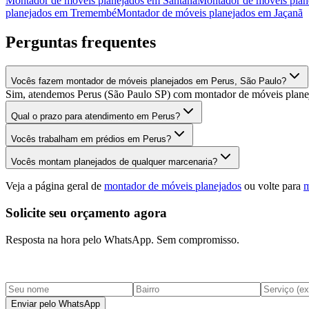
Montador de móveis planejados
em
Santana
Montador de móveis plan
planejados
em
Tremembé
Montador de móveis planejados
em
Jaçanã
Perguntas frequentes
Vocês fazem montador de móveis planejados em Perus, São Paulo?
Sim, atendemos Perus (São Paulo SP) com montador de móveis planeja
Qual o prazo para atendimento em Perus?
Vocês trabalham em prédios em Perus?
Vocês montam planejados de qualquer marcenaria?
Veja a página geral de
montador de móveis planejados
ou volte para
m
Solicite seu orçamento agora
Resposta na hora pelo WhatsApp. Sem compromisso.
Enviar pelo WhatsApp