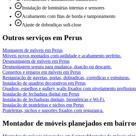
Instalação de luminárias internas e sensores
Acabamento com fitas de borda e tamponamento
Ajuste de dobradiças soft-close
Outros serviços em
Perus
Montagem de móveis
em
Perus
Móveis novos montados com agilidade e acabamento perfeito.
Desmontagem de móveis
em
Perus
Desmontagem segura para mudança, doação ou descarte.
Consertos e reparos em móveis
em
Perus
Restauração de gavetas, portas, dobradiças, corrediças e estruturas.
Instalação de quadros decorativos
em
Perus
Quadros, espelhos e gallery walls fixados com nivelamento profission
Instalação de fechadura digital
em
Perus
Instalação de fechaduras digitais, biométricas e Wi-Fi.
Instalação de prateleiras e nichos
em
Perus
Prateleiras, nichos e suportes fixados com segurança.
Montador de móveis planejados
em bairro