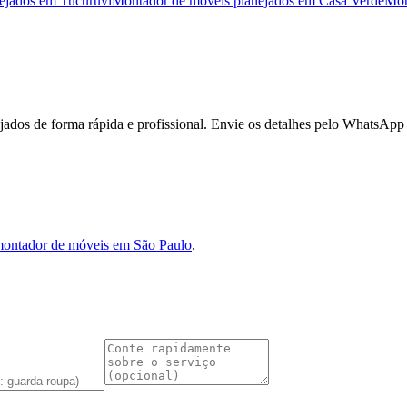
ejados
em
Tucuruvi
Montador de móveis planejados
em
Casa Verde
Mon
dos de forma rápida e profissional. Envie os detalhes pelo WhatsApp
ontador de móveis em São Paulo
.