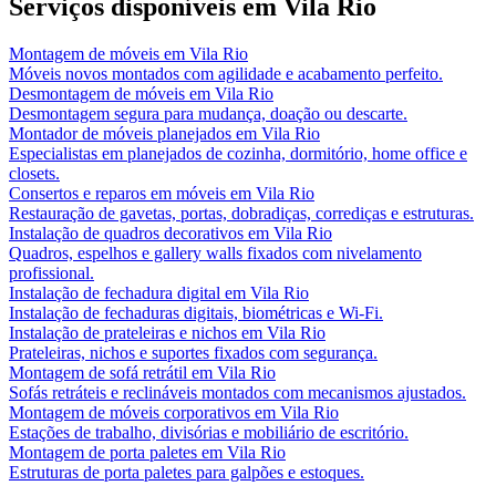
Serviços disponíveis em
Vila Rio
Montagem de móveis
em
Vila Rio
Móveis novos montados com agilidade e acabamento perfeito.
Desmontagem de móveis
em
Vila Rio
Desmontagem segura para mudança, doação ou descarte.
Montador de móveis planejados
em
Vila Rio
Especialistas em planejados de cozinha, dormitório, home office e
closets.
Consertos e reparos em móveis
em
Vila Rio
Restauração de gavetas, portas, dobradiças, corrediças e estruturas.
Instalação de quadros decorativos
em
Vila Rio
Quadros, espelhos e gallery walls fixados com nivelamento
profissional.
Instalação de fechadura digital
em
Vila Rio
Instalação de fechaduras digitais, biométricas e Wi-Fi.
Instalação de prateleiras e nichos
em
Vila Rio
Prateleiras, nichos e suportes fixados com segurança.
Montagem de sofá retrátil
em
Vila Rio
Sofás retráteis e reclináveis montados com mecanismos ajustados.
Montagem de móveis corporativos
em
Vila Rio
Estações de trabalho, divisórias e mobiliário de escritório.
Montagem de porta paletes
em
Vila Rio
Estruturas de porta paletes para galpões e estoques.