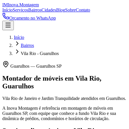
IM
Inova
.
Montagem
Início
Serviços
Bairros
Cidades
Blog
Sobre
Contato
Orçamento no WhatsApp
Início
Bairros
Vila Rio - Guarulhos
Guarulhos
—
Guarulhos
SP
Montador de móveis em
Vila Rio
,
Guarulhos
Vila Rio de Janeiro e Jardim Tranquilidade atendidos em Guarulhos.
A Inova Montagem é referência em montagem de móveis em
Guarulhos
SP
, com equipe que conhece a fundo
Vila Rio
e sua
dinâmica de prédios, condomínios e horários de circulação.