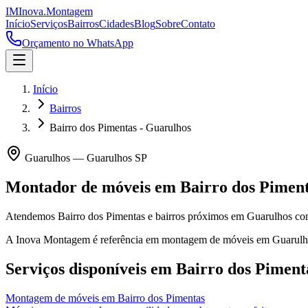
IM
Inova
.
Montagem
Início
Serviços
Bairros
Cidades
Blog
Sobre
Contato
Orçamento no WhatsApp
Início
Bairros
Bairro dos Pimentas - Guarulhos
Guarulhos
—
Guarulhos
SP
Montador de móveis em
Bairro dos Pimen
Atendemos Bairro dos Pimentas e bairros próximos em Guarulhos com
A Inova Montagem é referência em montagem de móveis em
Guarulh
Serviços disponíveis em
Bairro dos Piment
Montagem de móveis
em
Bairro dos Pimentas