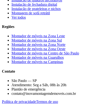
Instalação de quadros decorativos
Instalação de fechadura digital
Instalação de prateleiras e nichos
Montagem de sofá retrátil
Ver todos
Regiões
Montador de móveis na
Zona Leste
Montador de móveis na
Zona Sul
Montador de móveis na
Zona Norte
Montador de móveis na
Zona Oeste
Montador de móveis na
Centro de São Paulo
Montador de móveis na
Guarulhos
Montador de móveis na
Campinas
Contato
São Paulo — SP
Atendimento: Seg a Sáb, 08h às 20h
Plantão de emergência
contato@inovamontagemdemoveis.com.br
Política de privacidade
Termos de uso