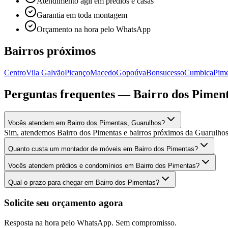
Atendimento ágil em prédios e casas
Garantia em toda montagem
Orçamento na hora pelo WhatsApp
Bairros próximos
Centro
Vila Galvão
Picanço
Macedo
Gopoúva
Bonsucesso
Cumbica
Pime
Perguntas frequentes —
Bairro dos Pimen
Vocês atendem em Bairro dos Pimentas, Guarulhos?
Sim, atendemos Bairro dos Pimentas e bairros próximos da Guarulh
Quanto custa um montador de móveis em Bairro dos Pimentas?
Vocês atendem prédios e condomínios em Bairro dos Pimentas?
Qual o prazo para chegar em Bairro dos Pimentas?
Solicite seu orçamento agora
Resposta na hora pelo WhatsApp. Sem compromisso.