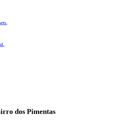
ets.
al.
irro dos Pimentas