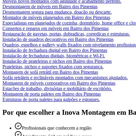
Móveis novos montados com agilidade e acabamento perfeito.
Desmontagem de móveis
em
Bairro dos Pimentas
Desmontagem segura para mudança, doação ou descarte.
Montador de móveis planejados
em
Bairro dos Pimentas
Especialistas em planejados de cozinha, dormitório, home office e clos
Consertos e reparos em móveis
em
Bairro dos Pimentas
Restauração de gavetas, portas, dobradiças, corrediças e estruturas.
Instalação de quadros decorativos
em
Bairro dos Pimentas
Quadros, espelhos e gallery walls fixados com nivelamento profission
Instalação de fechadura digital
em
Bairro dos Pimentas
Instalação de fechaduras digitais, biométricas e Wi-Fi.
Instalação de prateleiras e nichos
em
Bairro dos Pimentas
Prateleiras, nichos e suportes fixados com segurança.
Montagem de sofá retrátil
em
Bairro dos Pimentas
Sofás retráteis e reclináveis montados com mecanismos ajustados.
Montagem de móveis corporativos
em
Bairro dos Pimentas
Estações de trabalho, divisórias e mobiliário de escritório.
Montagem de porta paletes
em
Bairro dos Pimentas
Estruturas de porta paletes para galpões e estoques.
Por que escolher a Inova Montagem em
Ba
Profissionais que conhecem a região