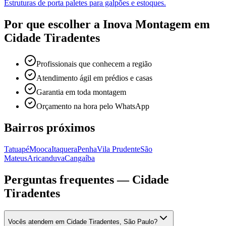
Estruturas de porta paletes para galpões e estoques.
Por que escolher a Inova Montagem em
Cidade Tiradentes
Profissionais que conhecem a região
Atendimento ágil em prédios e casas
Garantia em toda montagem
Orçamento na hora pelo WhatsApp
Bairros próximos
Tatuapé
Mooca
Itaquera
Penha
Vila Prudente
São
Mateus
Aricanduva
Cangaíba
Perguntas frequentes —
Cidade
Tiradentes
Vocês atendem em Cidade Tiradentes, São Paulo?