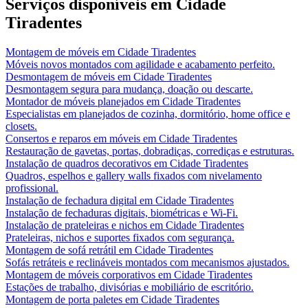
Serviços disponíveis em
Cidade
Tiradentes
Montagem de móveis
em
Cidade Tiradentes
Móveis novos montados com agilidade e acabamento perfeito.
Desmontagem de móveis
em
Cidade Tiradentes
Desmontagem segura para mudança, doação ou descarte.
Montador de móveis planejados
em
Cidade Tiradentes
Especialistas em planejados de cozinha, dormitório, home office e
closets.
Consertos e reparos em móveis
em
Cidade Tiradentes
Restauração de gavetas, portas, dobradiças, corrediças e estruturas.
Instalação de quadros decorativos
em
Cidade Tiradentes
Quadros, espelhos e gallery walls fixados com nivelamento
profissional.
Instalação de fechadura digital
em
Cidade Tiradentes
Instalação de fechaduras digitais, biométricas e Wi-Fi.
Instalação de prateleiras e nichos
em
Cidade Tiradentes
Prateleiras, nichos e suportes fixados com segurança.
Montagem de sofá retrátil
em
Cidade Tiradentes
Sofás retráteis e reclináveis montados com mecanismos ajustados.
Montagem de móveis corporativos
em
Cidade Tiradentes
Estações de trabalho, divisórias e mobiliário de escritório.
Montagem de porta paletes
em
Cidade Tiradentes